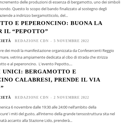
incremento delle produzioni di essenza di bergamotto, uno dei simboli
zzato al sostegno degli
aziende a indirizzo bergamotticolo, del...
TO E PEPERONCINO: BUONA LA
R IL “PEPOTTO”
CIETÀ
REDAZIONE CDN
-
5 NOVEMBRE 2022
liore dei modi la manifestazione organizzata da Confesercenti Reggio
mare, vetrina ampiamente dedicata al cibo di strada che strizza
l'occhio al bergamotto e al peperoncino. L'evento Pepotto,...
 UNICI: BERGAMOTTO E
INO CALABRESI, PRENDE IL VIA
”
CIETÀ
REDAZIONE CDN
-
2 NOVEMBRE 2022
enica 6 novembre dalle 19:30 alle 24:00 nell’ambito della
ure’ i miti del gusto, all’interno della grande tensostruttura sita nel
à accanto alla Stazione Lido, prenderà...