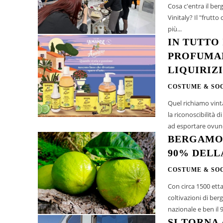
Cosa c'entra il ber
Vinitaly? Il "frutto
più...
IN TUTTO
PROFUMAN
LIQUIRIZ
COSTUME & SO
Quel richiamo vinta
la riconoscibilità 
ad esportare ovun
BERGAMOT
90% DELL
COSTUME & SO
Con circa 1500 ettar
coltivazioni di ber
nazionale e ben il 
SI TORNA