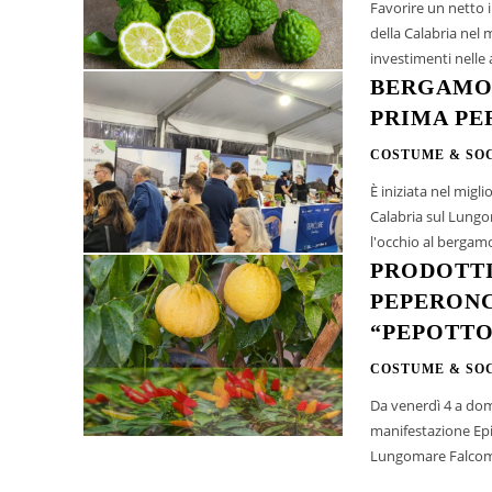
Favorire un netto 
della Calabria nel mondo. Questo lo scopo del bando finali
investimenti nelle 
BERGAMOT
PRIMA PE
COSTUME & SO
È iniziata nel mig
Calabria sul Lungo
PRODOTTI
PEPERONC
“PEPOTTO
COSTUME & SO
Da venerdì 4 a dom
manifestazione Epic
Lungomare Falcomat