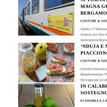
MAGNA GR
BERGAMOT
COSTUME & SO
Sabato 11 febbraio
Graecia, con due nu
destinazione Branc
‘NDUJA E
PIACCION
COSTUME & SO
Grande interesse pe
Reiselivsmessen The Norwegian
Norvegia per un al
IN CALABR
SOSTEGNO
ECONOMIA E L