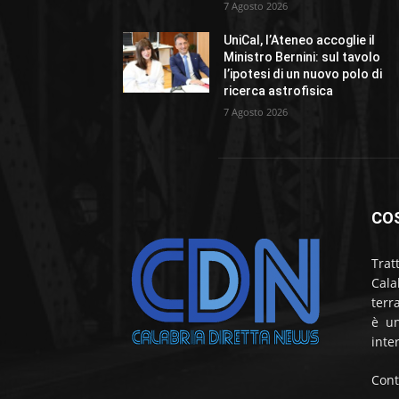
7 Agosto 2026
UniCal, l’Ateneo accoglie il
Ministro Bernini: sul tavolo
l’ipotesi di un nuovo polo di
ricerca astrofisica
7 Agosto 2026
CO
Trat
Cala
terr
è un
inte
Cont