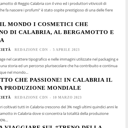
gamotto di Reggio Calabria con il vino ed i produttori vitivicoli di
 che fa nascere i profumi" è stato ospite prestigioso di una delle fiere
 IL MONDO I COSMETICI CHE
O DI CALABRIA, AL BERGAMOTTO E
IA
CIETÀ
REDAZIONE CDN
-
5 APRILE 2023
ge nel carattere tipografico e nelle immagini utilizzate nel packaging e
di una storia ed un percorso plurisecolare che ha contribuito e continua
que nel mondo...
TO CHE PASSIONE! IN CALABRIA IL
A PRODUZIONE MONDIALE
CIETÀ
REDAZIONE CDN
-
10 MARZO 2023
i coltivati tutti in Calabria crescono del 3% negli ultimi quindici anni le
gamotto in Calabria dove si concentra la totalità della produzione
90%...
 A VIAGGIARE SUL “TRENO DELLA