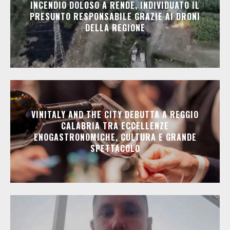
INCENDIO DOLOSO A RENDE, INDIVIDUATO IL
PRESUNTO RESPONSABILE GRAZIE AI DRONI
DELLA REGIONE
VINITALY AND THE CITY DEBUTTA A REGGIO
CALABRIA TRA ECCELLENZE
ENOGASTRONOMICHE, CULTURA E GRANDE
SPETTACOLO