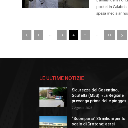
pocket in Calabria 
spesa media annuale
...
...
1
3
4
5
11
LE ULTIME NOTIZIE
Sicurezza del Cosentino,
Scutellà (M5S): «La Regione
prevenga prima delle piogge»
7 Agosto 2026
“Scomparsi” 36 milioni per lo
scalo di Crotone: aerei