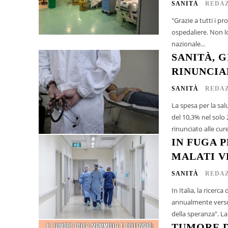
SANITÀ
REDAZ
"Grazie a tutti i pro
ospedaliere. Non lo
nazionale...
SANITÀ, G
RINUNCIA
SANITÀ
REDAZ
La spesa per la sal
del 10,3% nel solo
IN FUGA 
MALATI V
SANITÀ
REDAZ
In Italia, la ricerc
annualmente verso
della speranza”. L
TUMORE D