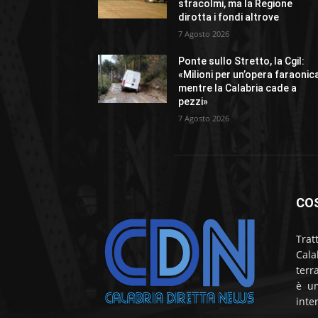
stracolmi, ma la Regione
dirotta i fondi altrove
7 Agosto 2026
Ponte sullo Stretto, la Cgil:
«Milioni per un’opera faraonic
mentre la Calabria cade a
pezzi»
7 Agosto 2026
CO
Trat
Cala
terr
è un
inte