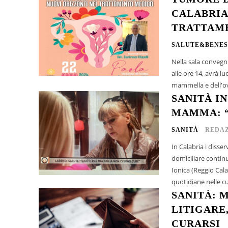
CALABRIA
TRATTAM
SALUTE&BENES
Nella sala convegn
alle ore 14, avrà l
mammella e dell'ov
SANITÀ IN
MAMMA: “
SANITÀ
REDAZ
In Calabria i disser
domiciliare continu
Ionica (Reggio Cala
quotidiane nelle cu
SANITÀ: 
LITIGARE,
CURARSI