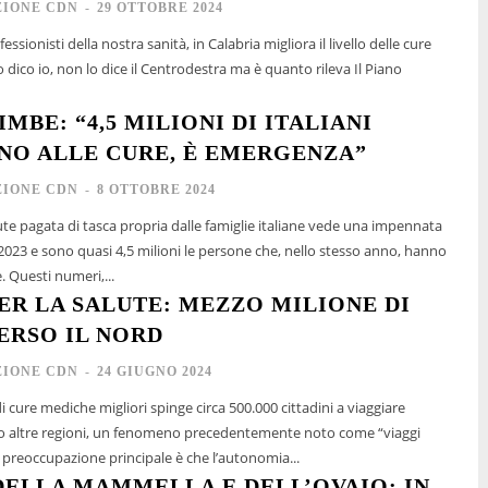
IONE CDN
-
29 OTTOBRE 2024
fessionisti della nostra sanità, in Calabria migliora il livello delle cure
 dico io, non lo dice il Centrodestra ma è quanto rileva Il Piano
IMBE: “4,5 MILIONI DI ITALIANI
NO ALLE CURE, È EMERGENZA”
IONE CDN
-
8 OTTOBRE 2024
ute pagata di tasca propria dalle famiglie italiane vede una impennata
 2023 e sono quasi 4,5 milioni le persone che, nello stesso anno, hanno
rinunciato alle cure. Questi numeri,...
PER LA SALUTE: MEZZO MILIONE DI
ERSO IL NORD
IONE CDN
-
24 GIUGNO 2024
a di cure mediche migliori spinge circa 500.000 cittadini a viaggiare
 altre regioni, un fenomeno precedentemente noto come “viaggi
a preoccupazione principale è che l’autonomia...
ELLA MAMMELLA E DELL’OVAIO: IN