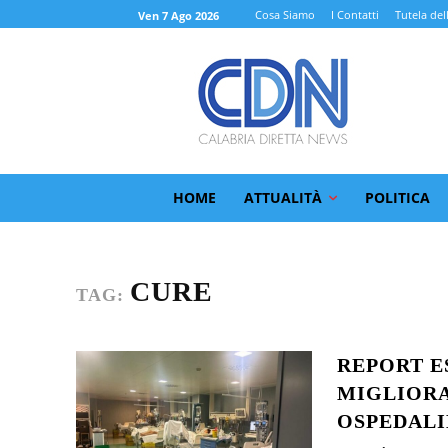
Cosa Siamo
I Contatti
Tutela del
Ven 7 Ago 2026
HOME
ATTUALITÀ
POLITICA
CURE
TAG:
REPORT E
MIGLIORA
OSPEDALI