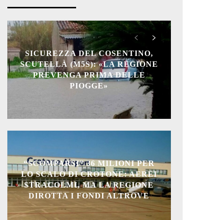
SICUREZZA DEL COSENTINO,
SCUTELLÀ (M5S): «LA REGIONE
PREVENGA PRIMA DELLE
PIOGGE»
“SCOMPARSI” 36 MILIONI PER
LO SCALO DI CROTONE: AEREI
STRACOLMI, MA LA REGIONE
DIROTTA I FONDI ALTROVE