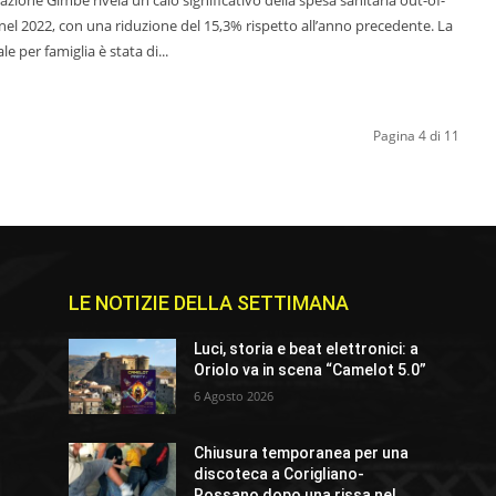
nel 2022, con una riduzione del 15,3% rispetto all’anno precedente. La
 per famiglia è stata di...
Pagina 4 di 11
LE NOTIZIE DELLA SETTIMANA
Luci, storia e beat elettronici: a
Oriolo va in scena “Camelot 5.0”
6 Agosto 2026
Chiusura temporanea per una
discoteca a Corigliano-
Rossano dopo una rissa nel