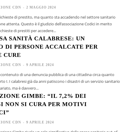
IONE CDN
-
2 MAGGIO 2024
 richieste di prestito, ma quanto sta accadendo nel settore sanitario
one attenta. Questo è il giudizio dell’associazione Codici in merito
chieste di prestiti per accedere...
SA SANITÀ CALABRESE: UN
O DI PERSONE ACCALCATE PER
E CURE
IONE CDN
-
9 APRILE 2024
l contenuto di una denuncia pubblica di una cittadina circa quanto
un servizio sanitario
riato, ma è davvero...
IONE GIMBE: “IL 7,2% DEI
I NON SI CURA PER MOTIVI
CI”
IONE CDN
-
9 APRILE 2024
dazione Gimbe rivela un calo significativo della spesa sanitaria out-of-