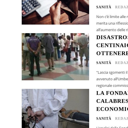
SANITÀ
REDAZ
Non c’è limite alle
merita una riflessi
all’aumento delle ri
DISASTRO
CENTINAI
OTTENER
SANITÀ
REDAZ
"Lascia sgomenti i
avvenuto all’Umberto I. I calabresi già da anni patiscono i disastri di 
regionale commissa
LA FONDAZ
CALABRES
ECONOMI
SANITÀ
REDAZ
L’analisi della Fon