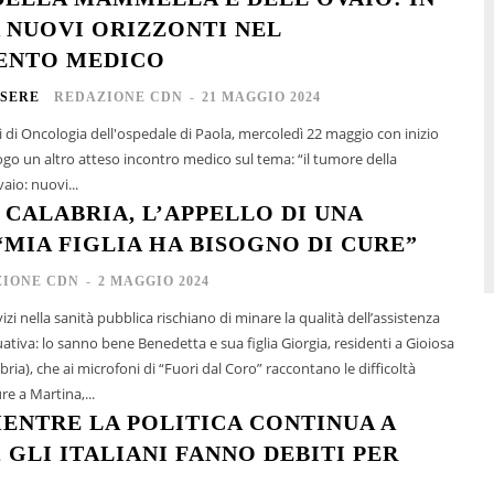
 NUOVI ORIZZONTI NEL
ENTO MEDICO
SERE
REDAZIONE CDN
-
21 MAGGIO 2024
i di Oncologia dell'ospedale di Paola, mercoledì 22 maggio con inizio
uogo un altro atteso incontro medico sul tema: “il tumore della
aio: nuovi...
 CALABRIA, L’APPELLO DI UNA
MIA FIGLIA HA BISOGNO DI CURE”
IONE CDN
-
2 MAGGIO 2024
vizi nella sanità pubblica rischiano di minare la qualità dell’assistenza
ativa: lo sanno bene Benedetta e sua figlia Giorgia, residenti a Gioiosa
bria), che ai microfoni di “Fuori dal Coro” raccontano le difficoltà
re a Martina,...
MENTRE LA POLITICA CONTINUA A
 GLI ITALIANI FANNO DEBITI PER