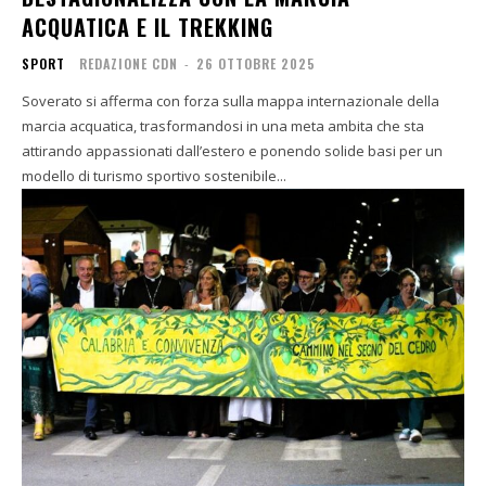
ACQUATICA E IL TREKKING
SPORT
REDAZIONE CDN
-
26 OTTOBRE 2025
Soverato si afferma con forza sulla mappa internazionale della
marcia acquatica, trasformandosi in una meta ambita che sta
attirando appassionati dall’estero e ponendo solide basi per un
modello di turismo sportivo sostenibile...