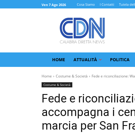
Cosa Siamo
I Contatti
Tutela del
Ven 7 Ago 2026
HOME
ATTUALITÀ
POLITICA
Home
Costume & Società
Fede e riconciliazione: W
Costume & Società
Fede e riconciliaz
accompagna i centi
marcia per San F