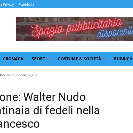
la Privacy
Pubblicità
CRONACA
SPORT
COSTUME & SOCIETÀ
RUBRICH
alter Nudo accompagna...
ione: Walter Nudo
naia di fedeli nella
rancesco