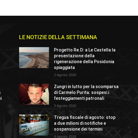
LE NOTIZIE DELLA SETTIMANA
e
Progetto Re.D: a Le Castella la
presentazione della
rigenerazione della Posidonia
spiaggiata
2 Agosto 2026
Zungri in lutto per la scomparsa
n
di Carmelo Purita: sospesi i
i
festeggiamenti patronali
3 Agosto 2026
Tregua fiscale di agosto: stop
a due milioni di notifiche e
sospensione dei termini
4 Agosto 2026