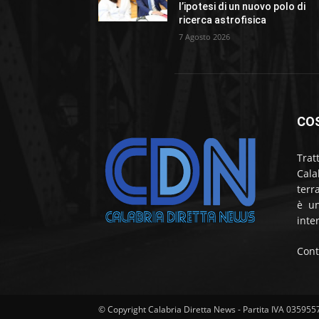
l’ipotesi di un nuovo polo di
ricerca astrofisica
7 Agosto 2026
CO
Trat
Cala
terr
è un
inte
Cont
© Copyright Calabria Diretta News - Partita IVA 03595