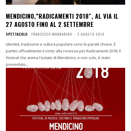
MENDICINO,”RADICAMENTI 2018″, AL VIA IL
27 AGOSTO FINO AL 2 SETTEMBRE
SPETTACOLO
FRANCESCO MANNARINO
-
2 AGOSTO 2018
Identità, tradizione e cultura popolare sono le parole chiave. È
partito ufficialmente il conto alla rovescia per Radicamenti 2018. Il
festival che anima l'estate di Mendicino, e non solo, è stato
presentato...