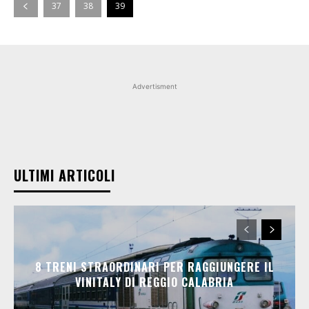
37
38
39
Advertisment
ULTIMI ARTICOLI
8 TRENI STRAORDINARI PER RAGGIUNGERE IL
VINITALY DI REGGIO CALABRIA