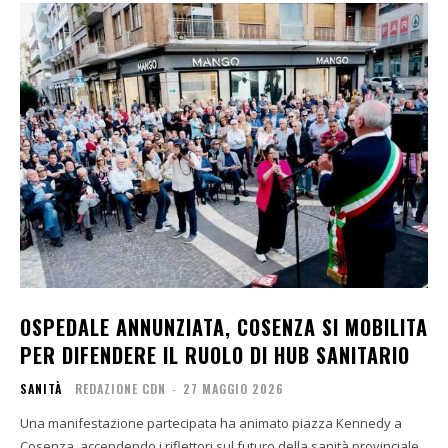
OSPEDALE ANNUNZIATA, COSENZA SI MOBILITA
PER DIFENDERE IL RUOLO DI HUB SANITARIO
SANITÀ
REDAZIONE CDN
-
27 MAGGIO 2026
Una manifestazione partecipata ha animato piazza Kennedy a
Cosenza, accendendo i riflettori sul futuro della sanità provinciale.