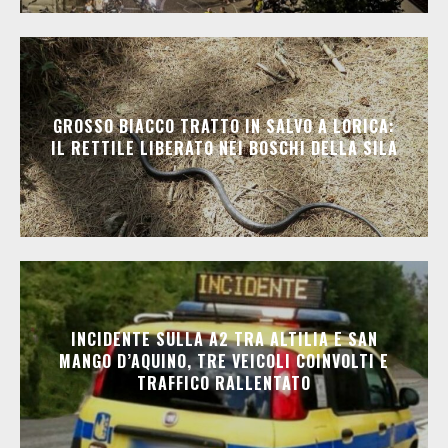
GROSSO BIACCO TRATTO IN SALVO A LORICA:
IL RETTILE LIBERATO NEI BOSCHI DELLA SILA
INCIDENTE SULLA A2 TRA ALTILIA E SAN
MANGO D’AQUINO, TRE VEICOLI COINVOLTI E
TRAFFICO RALLENTATO