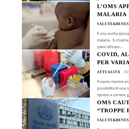
L’OMS AP
MALARIA
SALUTE&BENES
È una svolta epocal
malaria. Si chiama RTS, S/AS01, è stato utilizzato in un programma pilota partito in tre
paesi africani,...
COVID, A
PER VARIA
ATTUALITÀ
R
Proprio mentre anc
possibilità di una
ripreso a correre, 
OMS CAUT
“TROPPE 
SALUTE&BENES