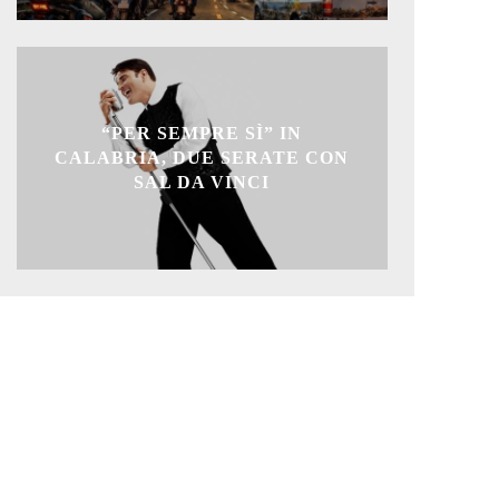
“PER SEMPRE SÌ” IN
CALABRIA, DUE SERATE CON
SAL DA VINCI