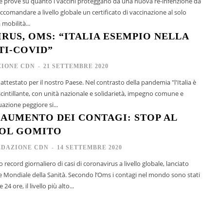
e prove su quanto i vaccini proteggano da una nuova re-infenzione da
comandare a livello globale un certificato di vaccinazione al solo
 mobilità...
RUS, OMS: “ITALIA ESEMPIO NELLA
TI-COVID”
IONE CDN
-
21 SETTEMBRE 2020
attestato per il nostro Paese. Nel contrasto della pandemia "l'Italia è
cintillante, con unità nazionale e solidarietà, impegno comune e
uazione peggiore si...
, AUMENTO DEI CONTAGI: STOP AL
COL GOMITO
EDAZIONE CDN
-
14 SETTEMBRE 2020
 record giornaliero di casi di coronavirus a livello globale, lanciato
ità. Secondo l’Oms i contagi nel mondo sono stati
24 ore, il livello più alto...