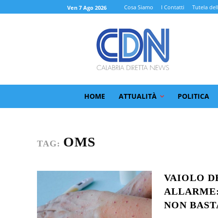
Cosa Siamo
I Contatti
Tutela del
Ven 7 Ago 2026
HOME
ATTUALITÀ
POLITICA
OMS
TAG:
VAIOLO D
ALLARME: 
NON BAST