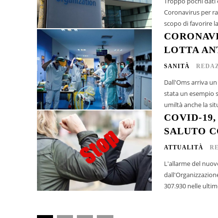
Troppo pochi dati 
Coronavirus per rac
scopo di favorire la
CORONAVI
LOTTA AN
SANITÀ
REDAZ
Dall'Oms arriva un 
stata un esempio s
umiltà anche la sit
COVID-19
SALUTO 
ATTUALITÀ
R
L'allarme del nuovo
dall'Organizzazione Mondiale della San
307.930 nelle ultime 