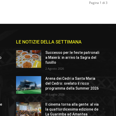
Pagina 1 di 3
LE NOTIZIE DELLA SETTIMANA
Successo per le feste patronali
io
a Maierà: in arrivo la Sagra del
fusillo
2 Agosto 2026
Arena dei Cedri a Santa Maria
o
del Cedro: svelato il ricco
programma della Summer 2026
31 Luglio 2026
ue
Il cinema torna alla gente: al via
la quattordicesima edizione de
La Guarimba ad Amantea