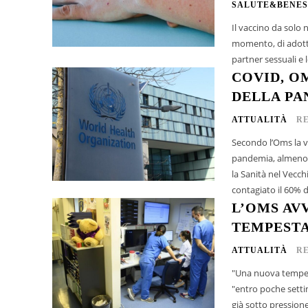
SALUTE&BENES
Il vaccino da solo 
momento, di adotta
COVID, O
DELLA PA
ATTUALITÀ
R
Secondo l’Oms la v
pandemia, almeno in Europa. Per Hans Kluge, direttore
la Sanità nel Vecc
contagiato il 60% de
L’OMS AV
TEMPESTA
ATTUALITÀ
R
"Una nuova tempest
"entro poche setti
già sotto pressione 