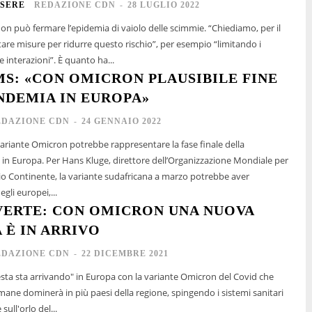
SERE
REDAZIONE CDN
-
28 LUGLIO 2022
non può fermare l’epidemia di vaiolo delle scimmie. “Chiediamo, per il
re misure per ridurre questo rischio”, per esempio “limitando i
partner sessuali e le interazioni”. È quanto ha...
MS: «CON OMICRON PLAUSIBILE FINE
NDEMIA IN EUROPA»
EDAZIONE CDN
-
24 GENNAIO 2022
ariante Omicron potrebbe rappresentare la fase finale della
 dell’Organizzazione Mondiale per
hio Continente, la variante sudafricana a marzo potrebbe aver
gli europei,...
VERTE: CON OMICRON UNA NUOVA
 È IN ARRIVO
EDAZIONE CDN
-
22 DICEMBRE 2021
a sta arrivando" in Europa con la variante Omicron del Covid che
mane dominerà in più paesi della regione, spingendo i sistemi sanitari
sull'orlo del...