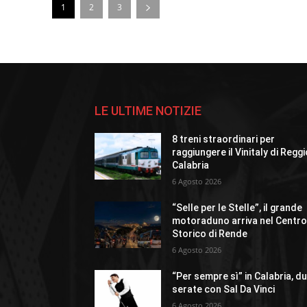
1
2
3
LE ULTIME NOTIZIE
8 treni straordinari per
raggiungere il Vinitaly di Regg
Calabria
6 Agosto 2026
“Selle per le Stelle”, il grande
motoraduno arriva nel Centr
Storico di Rende
6 Agosto 2026
“Per sempre sì” in Calabria, d
serate con Sal Da Vinci
6 Agosto 2026