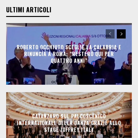
ULTIMI ARTICOLI
ROBERTO OCCHIUTO SCEGLIE LA CALABRIA E
RINUNCIA A ROMA: “RESTERÒ QUI PER
QUATTRO ANNI”
CATANZARO SUL PALCOSCENICO
INTERNAZIONALE DELLA DANZA GRAZIE ALLO
STAGE JOFFREY ITALY