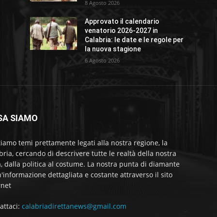
8 Agosto 2026
Approvato il calendario
venatorio 2026-2027 in
Calabria: le date e le regole per
la nuova stagione
6 Agosto 2026
SA SIAMO
tiamo temi prettamente legati alla nostra regione, la
bria, cercando di descrivere tutte le realtà della nostra
a, dalla politica al costume. La nostra punta di diamante
'informazione dettagliata e costante attraverso il sito
rnet
attaci:
calabriadirettanews@gmail.com