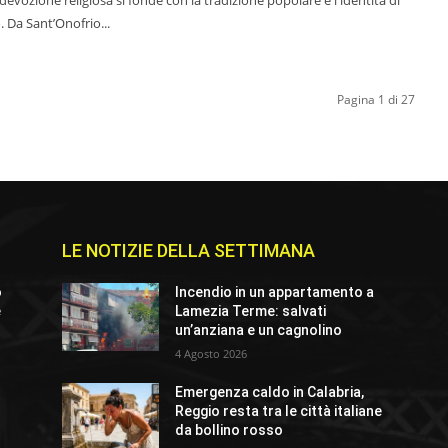
. Da Sant’Onofrio...
Pagina 1 di 27
LE NOTIZIE DELLA SETTIMANA
o
Incendio in un appartamento a
e
Lamezia Terme: salvati
un’anziana e un cagnolino
4 Agosto 2026
Emergenza caldo in Calabria,
Reggio resta tra le città italiane
da bollino rosso