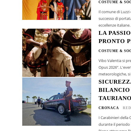
COSTUME & SO
Il comune di Luzzi
successo di portata
eccellenze italiane
LA PASSIO
PRONTO P
COSTUME & SO
Vibo Valentia si p
Opus 2026”. L'event
meteorologiche, si 
SICUREZZA
BILANCIO
TAURIAN
CRONACA
RED
I Carabinieri della
durante il periodo 
Piana attraverso l’i