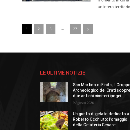
un intero territorio
...
1
2
3
27
LE ULTIME NOTIZIE
San Martino di Finita, il Grupp
Archeologico del Crati scopr
due antichi cimiteri ipogei
9 Agosto 2026
Un gusto di gelato dedicato a
Roberto Occhiuto: l’omaggio
della Gelateria Cesare