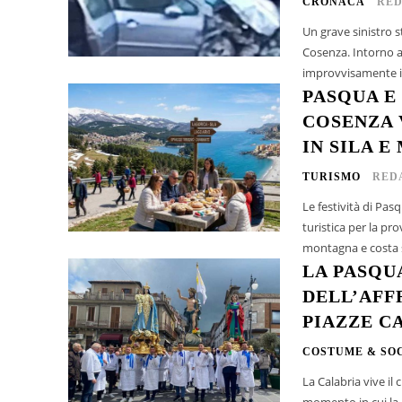
CRONACA
RED
Un grave sinistro s
Cosenza. Intorno a
improvvisamente il 
PASQUA E
COSENZA 
IN SILA E
TURISMO
RED
Le festività di Pas
turistica per la pr
montagna e costa s
LA PASQU
DELL’AFF
PIAZZE C
COSTUME & SO
La Calabria vive il 
momento in cui la d