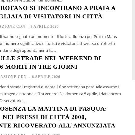
PROFANO SI INCONTRANO A PRAIA A
LIAIA DI VISITATORI IN CITTÀ
AZIONE CDN
-
8 APRILE 2026
ali hanno segnato un momento di forte affluenza per Praia a Mare,
un numero significativo di turisti e visitatori attraverso un’offerta
alendario degli appuntamenti ha...
ULLE STRADE NEL WEEKEND DI
6 MORTI IN TRE GIORNI
AZIONE CDN
-
6 APRILE 2026
cidenti stradali registrati durante il fine settimana pasquale assume i
a tragedia nazionale. Tra venerdì 3 e domenica 5 aprile, i dati ancora
'Osservatorio...
COSENZA LA MATTINA DI PASQUA:
NEI PRESSI DI CITTÀ 2000,
TE RICOVERATO ALL’ANNUNZIATA