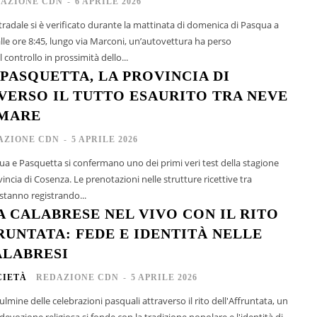
AZIONE CDN
-
6 APRILE 2026
tradale si è verificato durante la mattinata di domenica di Pasqua a
lle ore 8:45, lungo via Marconi, un’autovettura ha perso
controllo in prossimità dello...
 PASQUETTA, LA PROVINCIA DI
VERSO IL TUTTO ESAURITO TRA NEVE
 MARE
AZIONE CDN
-
5 APRILE 2026
qua e Pasquetta si confermano uno dei primi veri test della stagione
ovincia di Cosenza. Le prenotazioni nelle strutture ricettive tra
tanno registrando...
A CALABRESE NEL VIVO CON IL RITO
RUNTATA: FEDE E IDENTITÀ NELLE
ALABRESI
CIETÀ
REDAZIONE CDN
-
5 APRILE 2026
culmine delle celebrazioni pasquali attraverso il rito dell'Affruntata, un
evozione religiosa si fonde con la tradizione popolare e l'identità di