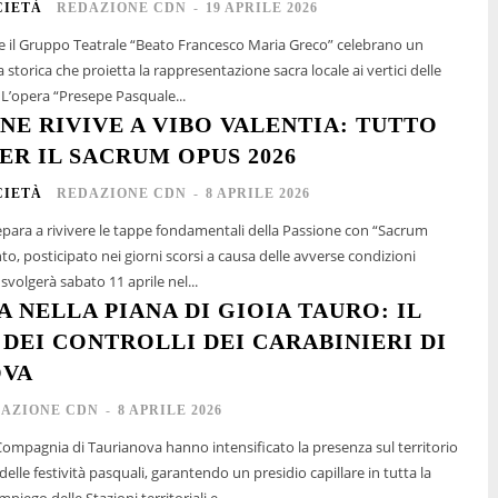
CIETÀ
REDAZIONE CDN
-
19 APRILE 2026
 e il Gruppo Teatrale “Beato Francesco Maria Greco” celebrano un
 storica che proietta la rappresentazione sacra locale ai vertici delle
. L’opera “Presepe Pasquale...
NE RIVIVE A VIBO VALENTIA: TUTTO
ER IL SACRUM OPUS 2026
CIETÀ
REDAZIONE CDN
-
8 APRILE 2026
repara a rivivere le tappe fondamentali della Passione con “Sacrum
o, posticipato nei giorni scorsi a causa delle avverse condizioni
svolgerà sabato 11 aprile nel...
 NELLA PIANA DI GIOIA TAURO: IL
 DEI CONTROLLI DEI CARABINIERI DI
OVA
AZIONE CDN
-
8 APRILE 2026
 Compagnia di Taurianova hanno intensificato la presenza sul territorio
delle festività pasquali, garantendo un presidio capillare in tutta la
mpiego delle Stazioni territoriali e...