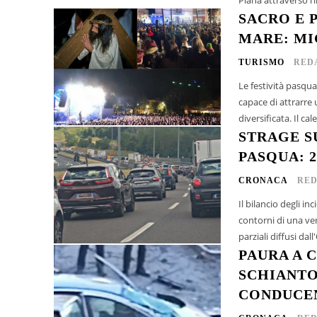
SACRO E 
MARE: MIG
TURISMO
RED
Le festività pasqu
capace di attrarre 
diversificata. Il c
STRAGE S
PASQUA: 2
CRONACA
RED
Il bilancio degli in
contorni di una ver
parziali diffusi dall
PAURA A 
SCHIANTO 
CONDUCEN