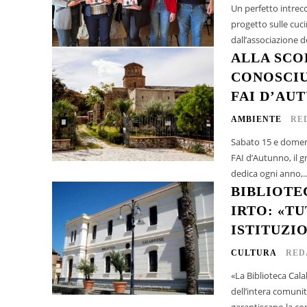
Un perfetto intrecc
progetto sulle cuci
ALLA SCO
CONOSCIU
FAI D’AU
AMBIENTE
RE
Sabato 15 e domeni
FAI d’Autunno, il g
dedica ogni anno,..
BIBLIOTE
IRTO: «T
ISTITUZI
CULTURA
RED
«La Biblioteca Cal
dell’intera comunità
garantiscano la cont