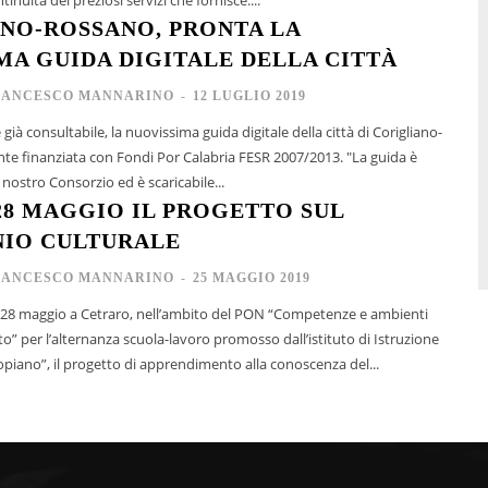
NO-ROSSANO, PRONTA LA
MA GUIDA DIGITALE DELLA CITTÀ
RANCESCO MANNARINO
-
12 LUGLIO 2019
 già consultabile, la nuovissima guida digitale della città di Corigliano-
finanziata con Fondi Por Calabria FESR 2007/2013. "La guida è
l nostro Consorzio ed è scaricabile...
 28 MAGGIO IL PROGETTO SUL
IO CULTURALE
RANCESCO MANNARINO
-
25 MAGGIO 2019
o 28 maggio a Cetraro, nell’ambito del PON “Competenze e ambienti
” per l’alternanza scuola-lavoro promosso dall’istituto di Istruzione
opiano”, il progetto di apprendimento alla conoscenza del...