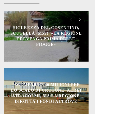
SICUREZZA DEL COSENTINO,
SCUTELLÀ (M5S): «LA REGIONE
PREVENGA PRIMA DELLE
PIOGGE»
“SCOMPARSI” 36 MILIONI PER
LO SCALO DI CROTONE: AEREI
STRACOLMI, MA LA REGIONE
DIROTTA I FONDI ALTROVE