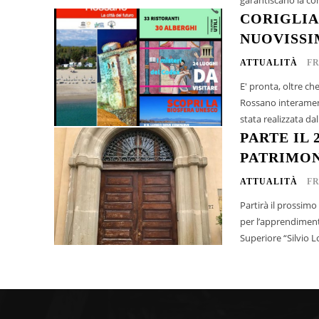
CORIGLIA
NUOVISSI
ATTUALITÀ
F
E' pronta, oltre che
Rossano interamente 
stata realizzata da
PARTE IL
PATRIMON
ATTUALITÀ
F
Partirà il prossim
per l’apprendimento
Superiore “Silvio L