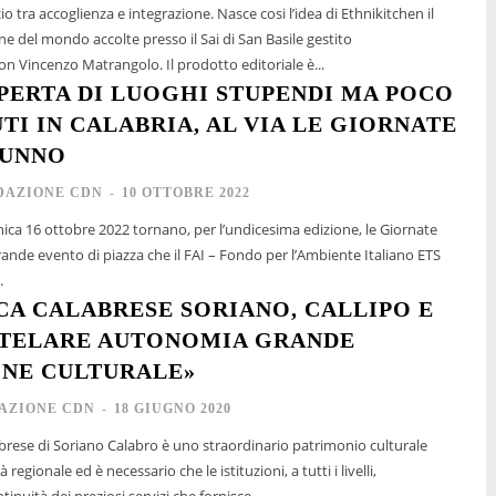
io tra accoglienza e integrazione. Nasce cosi l’idea di Ethnikitchen il
ne del mondo accolte presso il Sai di San Basile gestito
dall’associazione don Vincenzo Matrangolo. Il prodotto editoriale è...
PERTA DI LUOGHI STUPENDI MA POCO
TI IN CALABRIA, AL VIA LE GIORNATE
TUNNO
DAZIONE CDN
-
10 OTTOBRE 2022
ca 16 ottobre 2022 tornano, per l’undicesima edizione, le Giornate
rande evento di piazza che il FAI – Fondo per l’Ambiente Italiano ETS
.
CA CALABRESE SORIANO, CALLIPO E
UTELARE AUTONOMIA GRANDE
ONE CULTURALE»
AZIONE CDN
-
18 GIUGNO 2020
abrese di Soriano Calabro è uno straordinario patrimonio culturale
 regionale ed è necessario che le istituzioni, a tutti i livelli,
inuità dei preziosi servizi che fornisce....