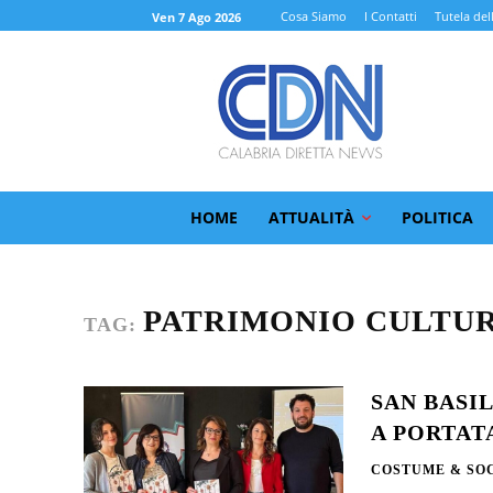
Cosa Siamo
I Contatti
Tutela del
Ven 7 Ago 2026
HOME
ATTUALITÀ
POLITICA
PATRIMONIO CULTU
TAG:
SAN BASI
A PORTAT
COSTUME & SO