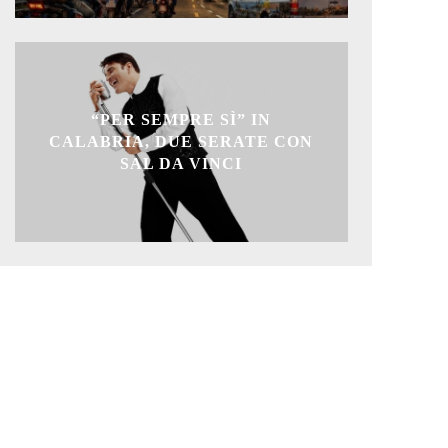
“PER SEMPRE SÌ” IN
CALABRIA, DUE SERATE CON
SAL DA VINCI