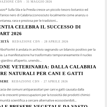
DAZIONE CDN
-
31 MAGGIO 2026
 tesoro botanico ed
’anice nero di Calabria (conosciuto localmente come ananzu o
ntanea, rara e preziosa per le tradizioni...
ENTIA CELEBRA IL SUCCESSO DI
ART 2026
CIETÀ
REDAZIONE CDN
-
28 APRILE 2026
ViboFiorArt è andata in archivio segnando un bilancio positivo per la
ntia. La manifestazione ha trasformato temporaneamente il nucleo
giardino all’aperto, unendo...
ONE VETERINARIA: DALLA CALABRIA
RE NATURALI PER CANI E GATTI
SERE
REDAZIONE CDN
-
27 APRILE 2026
cacia dei comuni antiparassitari per cani e gatti causata dalla
 le crescenti preoccupazioni per la tossicità dei prodotti chimici
unità scientifica a cercare alternative ecosostenibili...
ALE PRESEPE VEGETALE DA VASTO