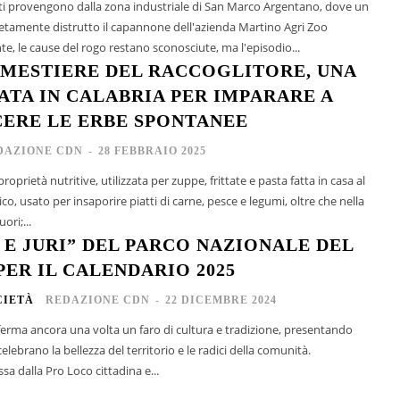
i provengono dalla zona industriale di San Marco Argentano, dove un
tamente distrutto il capannone dell'azienda Martino Agri Zoo
e, le cause del rogo restano sconosciute, ma l'episodio...
 MESTIERE DEL RACCOGLITORE, UNA
ATA IN CALABRIA PER IMPARARE A
ERE LE ERBE SPONTANEE
DAZIONE CDN
-
28 FEBBRAIO 2025
i proprietà nutritive, utilizzata per zuppe, frittate e pasta fatta in casa al
ico, usato per insaporire piatti di carne, pesce e legumi, oltre che nella
ori;...
 E JURI” DEL PARCO NAZIONALE DEL
PER IL CALENDARIO 2025
CIETÀ
REDAZIONE CDN
-
22 DICEMBRE 2024
nferma ancora una volta un faro di cultura e tradizione, presentando
elebrano la bellezza del territorio e le radici della comunità.
ssa dalla Pro Loco cittadina e...