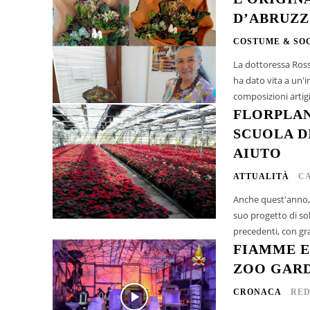
D’ABRUZZ
COSTUME & SO
La dottoressa Rossa
ha dato vita a un'in
composizioni artigia
FLORPLAN
SCUOLA D
AIUTO
ATTUALITÀ
C
Anche quest'anno, l
suo progetto di sol
precedenti, con gra
FIAMME E
ZOO GARD
CRONACA
RED