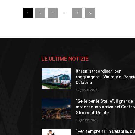
...
1
2
3
7
LE ULTIME NOTIZIE
8 treni straordinari per
raggiungere il Vinitaly di Regg
Calabria
6 Agosto 2026
“Selle per le Stelle”, il grande
motoraduno arriva nel Centr
Storico di Rende
6 Agosto 2026
“Per sempre sì” in Calabria, d