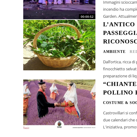
Immagini scioccant
incendio ha comple
Garden. Attualment
00:00:52
L’ANTICO
PASSEGGI
RICONOSC
AMBIENTE
RE
Dall’ortica, ricca d
finocchietto selvat
preparazione di liqu
“CHIANTE
POLLINO 
COSTUME & SO
Castrovillari si co
due calendari che c
L'iniziativa, promo