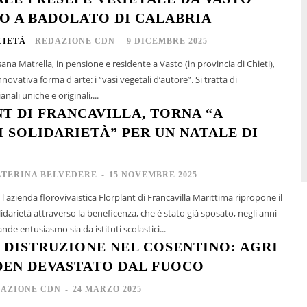
O A BADOLATO DI CALABRIA
CIETÀ
REDAZIONE CDN
-
9 DICEMBRE 2025
na Matrella, in pensione e residente a Vasto (in provincia di Chieti),
novativa forma d'arte: i “vasi vegetali d’autore”. Si tratta di
nali uniche e originali,...
T DI FRANCAVILLA, TORNA “A
I SOLIDARIETÀ” PER UN NATALE DI
ATERINA BELVEDERE
-
15 NOVEMBRE 2025
'azienda florovivaistica Florplant di Francavilla Marittima ripropone il
idarietà attraverso la beneficenza, che è stato già sposato, negli anni
nde entusiasmo sia da istituti scolastici...
 DISTRUZIONE NEL COSENTINO: AGRI
EN DEVASTATO DAL FUOCO
AZIONE CDN
-
24 MARZO 2025