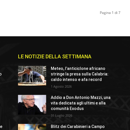
Pagina 1 di 7
LE NOTIZIE DELLA SETTIMANA
Meteo, l’anticiclone africano
io
stringe la presa sulla Calabria:
caldo intenso e afa record
1 Agosto 2026
Addio a Don Antonio Mazzi, una
o
vita dedicata agli ultimi e alla
comunità Exodus
31 Luglio 2026
ue
Blitz dei Carabinieri a Campo