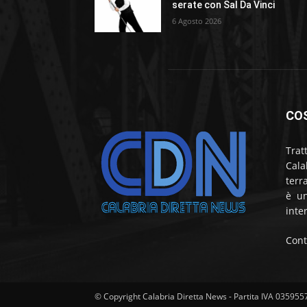
serate con Sal Da Vinci
6 Agosto 2026
CO
Trat
Cala
terr
è un
inte
Cont
© Copyright Calabria Diretta News - Partita IVA 03595