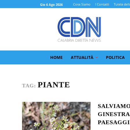
Cosa Siamo
I Contatti
Tutela dell
Gio 6 Ago 2026
HOME
ATTUALITÀ
POLITICA
PIANTE
TAG:
SALVIAMO
GINESTRA
PAESAGG