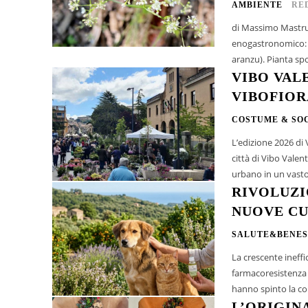
AMBIENTE
RE
di Massimo Mastruzzo* Sulla Sila e la Presila cresce un piccolo
enogastronomico: l
aranzu). Pianta spo
VIBO VAL
VIBOFIOR
COSTUME & SO
L’edizione 2026 di 
città di Vibo Vale
urbano in un vasto 
RIVOLUZI
NUOVE CU
SALUTE&BENES
La crescente ineffi
farmacoresistenza e
hanno spinto la com
L’ORIGIN