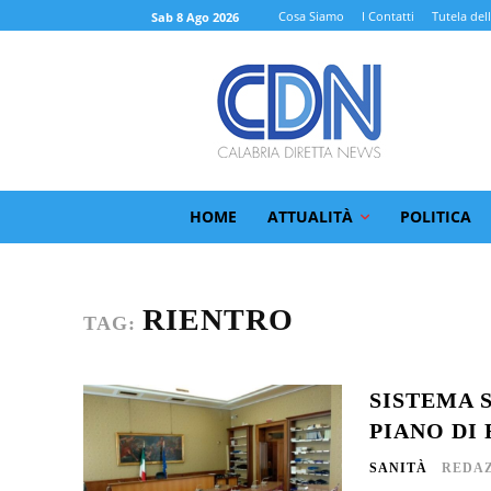
Cosa Siamo
I Contatti
Tutela del
Sab 8 Ago 2026
HOME
ATTUALITÀ
POLITICA
RIENTRO
TAG:
SISTEMA S
PIANO DI 
SANITÀ
REDAZ