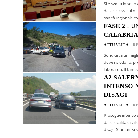
Si è svolta in seno
delle OO.SS. sul nu
sanità regionale c
FASE 2 . 
CALABRI
ATTUALITÀ
R
Sono circa un migli
dove risiedono, pr
laboratori. Il tamp
A2 SALER
INTENSO 
DISAGI
ATTUALITÀ
R
Prosegue intenso su
dalle località di v
disagi. Stamani