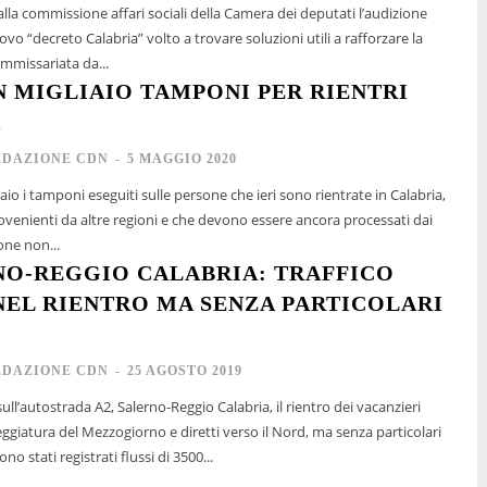
 alla commissione affari sociali della Camera dei deputati l’audizione
ovo “decreto Calabria” volto a trovare soluzioni utili a rafforzare la
ommissariata da...
UN MIGLIAIO TAMPONI PER RIENTRI
A
EDAZIONE CDN
-
5 MAGGIO 2020
aio i tamponi eseguiti sulle persone che ieri sono rientrate in Calabria,
ovenienti da altre regioni e che devono essere ancora processati dai
one non...
NO-REGGIO CALABRIA: TRAFFICO
NEL RIENTRO MA SENZA PARTICOLARI
EDAZIONE CDN
-
25 AGOSTO 2019
ll’autostrada A2, Salerno-Reggio Calabria, il rientro dei vacanzieri
illeggiatura del Mezzogiorno e diretti verso il Nord, ma senza particolari
 si sono stati registrati flussi di 3500...