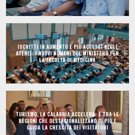
ISCRITTI IN AUMENTO E PIÙ ACCESSI NEGLI
ATENEI: I NUOVI NUMERI DEL MINISTERO PER
LA FACOLTÀ DI MEDICINA
TURISMO, LA CALABRIA ACCELERA: È TRA LE
REGIONI CHE DESTAGIONALIZZANO DI PIÙ E
GUIDA LA CRESCITA DEI VISITATORI