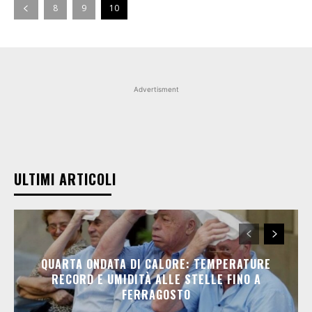
8
9
10
Advertisment
ULTIMI ARTICOLI
QUARTA ONDATA DI CALORE: TEMPERATURE
RECORD E UMIDITÀ ALLE STELLE FINO A
FERRAGOSTO