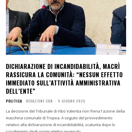
DICHIARAZIONE DI INCANDIDABILITÀ, MACRÌ
RASSICURA LA COMUNITÀ: “NESSUN EFFETTO
IMMEDIATO SULL’ATTIVITÀ AMMINISTRATIVA
DELL’ENTE”
POLITICA
REDAZIONE CDN
-
4 GIUGNO 2026
La decisione del Tribunale di Vibo Valentia non frena l'azione della
macchina comunale di Tropea. A seguito del provvedimento
relativo alla dichiarazione di incandidabilità, scaturita dopo lo
scioglimento degli organi elettivi avvenuto...