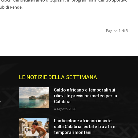
ub di Rende...
Pagina 1 di 5
LE NOTIZIE DELLA SETTIMANA
Caldo africano e temporali sui
rilievi: le previsioni meteo per la
e
Calabria
4 Agosto 2026
L’anticiclone africano insiste
sulla Calabria: estate tra afa e
temporali montani