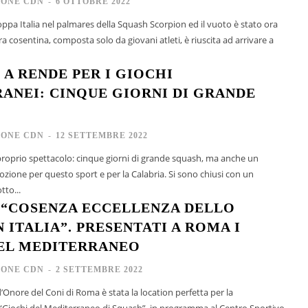
IONE CDN
-
6 OTTOBRE 2022
ppa Italia nel palmares della Squash Scorpion ed il vuoto è stato ora
 cosentina, composta solo da giovani atleti, è riuscita ad arrivare a
 A RENDE PER I GIOCHI
ANEI: CINQUE GIORNI DI GRANDE
IONE CDN
-
12 SETTEMBRE 2022
 proprio spettacolo: cinque giorni di grande squash, ma anche un
r questo sport e per la Calabria. Si sono chiusi con un
tto...
“COSENZA ECCELLENZA DELLO
 ITALIA”. PRESENTATI A ROMA I
EL MEDITERRANEO
IONE CDN
-
2 SETTEMBRE 2022
’Onore del Coni di Roma è stata la location perfetta per la
“Giochi del Mediterraneo di Squash”, in programma al Centro Sportivo