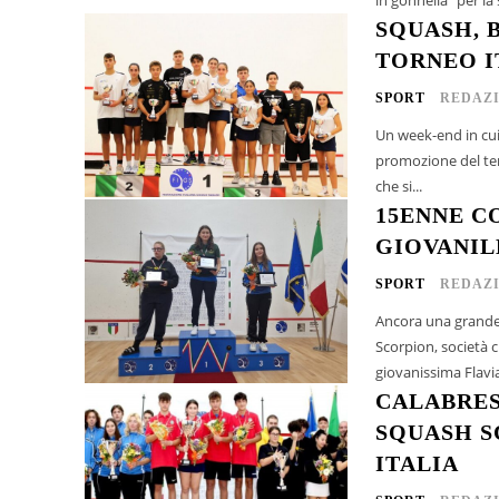
SQUASH, 
TORNEO IT
SPORT
REDAZ
Un week-end in cui
promozione del territorio ed al turismo. 
che si...
15ENNE C
GIOVANIL
SPORT
REDAZ
Ancora una grande 
Scorpion, società 
giovanissima Flavia 
CALABRES
SQUASH S
ITALIA