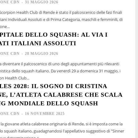
IONE CDN
-
31 MAGGIO 2026
Scorpion Health Club di Rende è stato il palcoscenico delle fasi finali
iani Individuali Assoluti e di Prima Categoria, maschili e femminili, di
one...
PITALE DELLO SQUASH: AL VIA I
TI ITALIANI ASSOLUTI
IONE CDN
-
28 MAGGIO 2026
a diventare il palcoscenico di uno degli appuntamenti più rilevanti
istica dello squash italiano. Da venerdì 29 a domenica 31 maggio, i
on Health Club...
ES 2028: IL SOGNO DI CRISTINA
E, L’ATLETA CALABRESE CHE SCALA
NG MONDIALE DELLO SQUASH
IONE CDN
-
16 NOVEMBRE 2025
 la giovane atleta calabrese originaria di Rende, si è imposta come la
llo squash italiano, guadagnandosi l'appellativo suggestivo di "Sinner
 sua determinazione e...