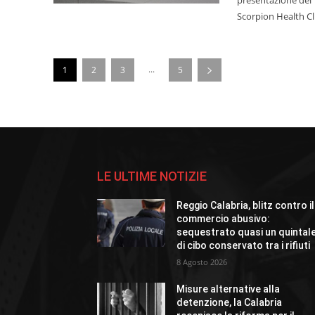
Scorpion Health Cl
...
1
2
3
5
LE ULTIME NOTIZIE
Reggio Calabria, blitz contro il
commercio abusivo:
sequestrato quasi un quintal
di cibo conservato tra i rifiuti
8 Agosto 2026
Misure alternative alla
detenzione, la Calabria