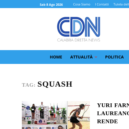
Cosa Siamo
I Contatti
Tutela del
Sab 8 Ago 2026
HOME
ATTUALITÀ
POLITICA
SQUASH
TAG:
YURI FAR
LAUREANO
RENDE