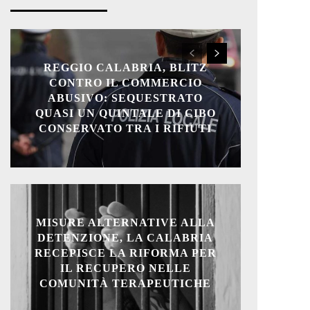
REGGIO CALABRIA, BLITZ
CONTRO IL COMMERCIO
ABUSIVO: SEQUESTRATO
QUASI UN QUINTALE DI CIBO
CONSERVATO TRA I RIFIUTI
MISURE ALTERNATIVE ALLA
DETENZIONE, LA CALABRIA
RECEPISCE LA RIFORMA PER
IL RECUPERO NELLE
COMUNITÀ TERAPEUTICHE