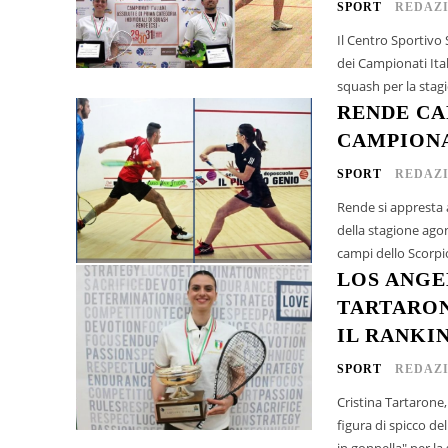
SPORT
REDAZ
Il Centro Sportivo 
dei Campionati Ital
squash per la stagi
RENDE CA
CAMPIONA
SPORT
REDAZ
Rende si appresta 
della stagione agon
campi dello Scorpi
LOS ANGEL
TARTARON
IL RANKI
SPORT
REDAZ
Cristina Tartarone,
figura di spicco de
in gonnella" per la