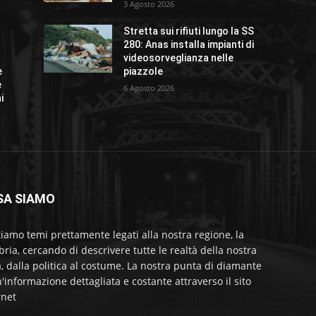
3 Agosto 2026
Stretta sui rifiuti lungo la SS
280: Anas installa impianti di
videosorveglianza nelle
e
piazzole
e
6 Agosto 2026
i
SA SIAMO
tiamo temi prettamente legati alla nostra regione, la
bria, cercando di descrivere tutte le realtà della nostra
a, dalla politica al costume. La nostra punta di diamante
'informazione dettagliata e costante attraverso il sito
rnet