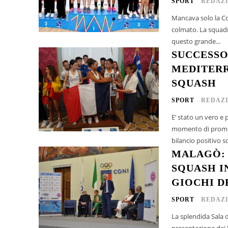
SPORT
REDAZ
Mancava solo la Co
colmato. La squadra
questo grande...
SUCCESSO
MEDITERR
SQUASH
SPORT
REDAZ
E’ stato un vero e
momento di promozione pe
bilancio positivo so
MALAGÒ: 
SQUASH IN
GIOCHI D
SPORT
REDAZ
La splendida Sala d
presentazione dei 