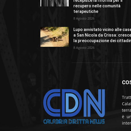
recepisce la riforma per il
recupero nelle comunità
terapeutiche
8 Agosto 2026
Lupo avvistato vicino alle cas
a San Nicola da Crissa: cresc
la preoccupazione dei cittadin
8 Agosto 2026
CO
Trat
Cala
terr
è un
inte