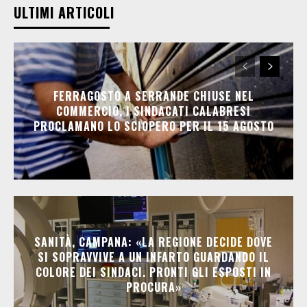
ULTIMI ARTICOLI
FERRAGOSTO A SERRANDE CHIUSE NEL
COMMERCIO, I SINDACATI CALABRESI
PROCLAMANO LO SCIOPERO PER IL 15 AGOSTO
SANITÀ, CAMPANA: «LA REGIONE DECIDE DOVE
SI SOPRAVVIVE A UN INFARTO GUARDANDO IL
COLORE DEI SINDACI. PRONTI GLI ESPOSTI IN
PROCURA»