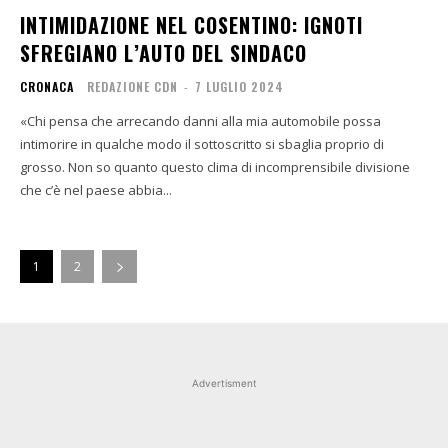
INTIMIDAZIONE NEL COSENTINO: IGNOTI
SFREGIANO L’AUTO DEL SINDACO
CRONACA
REDAZIONE CDN
-
7 LUGLIO 2024
«Chi pensa che arrecando danni alla mia automobile possa
intimorire in qualche modo il sottoscritto si sbaglia proprio di
grosso. Non so quanto questo clima di incomprensibile divisione
che c’è nel paese abbia...
1
2
Advertisment