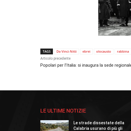
TAGS
Da Vinci-Nitti
ebrei
olocausto
rabbina
Articolo precedente
Popolari per l’Italia: si inaugura la sede regional
LE ULTIME NOTIZIE
Le strade dissestate della
Calabria usurano di più gli