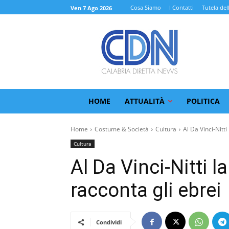
Cosa Siamo
I Contatti
Tutela del
Ven 7 Ago 2026
HOME
ATTUALITÀ
POLITICA
Home
Costume & Società
Cultura
Al Da Vinci-Nitti 
Cultura
Al Da Vinci-Nitti 
racconta gli ebrei
Condividi