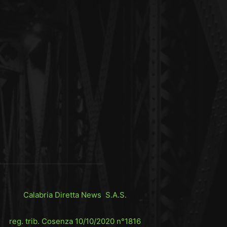
Calabria Diretta News S.A.S.
reg. trib. Cosenza 10/10/2020 n°1816