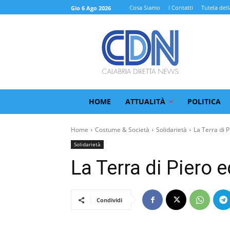
Cosa Siamo
I Contatti
Tutela dell
Gio 6 Ago 2026
HOME
ATTUALITÀ
POLITICA
Home
Costume & Società
Solidarietà
La Terra di Pi
Solidarietà
La Terra di Piero e
Condividi