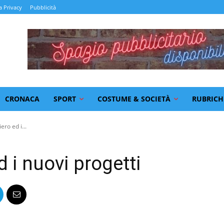
a Privacy
Pubblicità
CRONACA
SPORT
COSTUME & SOCIETÀ
RUBRICH
ero ed i...
d i nuovi progetti