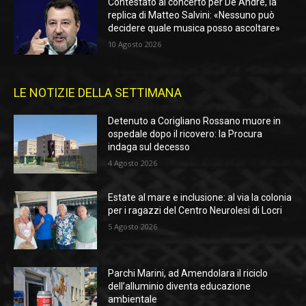
Contestato al concerto per De André, la
replica di Matteo Salvini: «Nessuno può
decidere quale musica posso ascoltare»
10 Agosto 2026
LE NOTIZIE DELLA SETTIMANA
Detenuto a Corigliano Rossano muore in
ospedale dopo il ricovero: la Procura
indaga sul decesso
4 Agosto 2026
Estate al mare e inclusione: al via la colonia
per i ragazzi del Centro Neurolesi di Locri
5 Agosto 2026
Parchi Marini, ad Amendolara il riciclo
dell’alluminio diventa educazione
ambientale