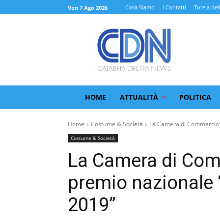
Cosa Siamo
I Contatti
Tutela del
Ven 7 Ago 2026
HOME
ATTUALITÀ
POLITICA
Home
Costume & Società
La Camera di Commercio d
Costume & Società
La Camera di Com
premio nazionale
2019”