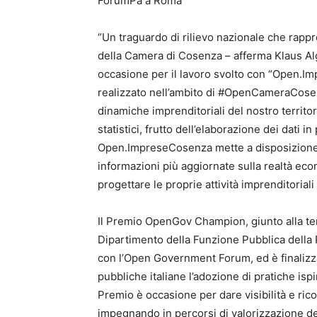
ForumPa a Roma
“Un traguardo di rilievo nazionale che rappr
della Camera di Cosenza – afferma Klaus Alg
occasione per il lavoro svolto con “Open.Im
realizzato nell’ambito di #OpenCameraCosenz
dinamiche imprenditoriali del nostro territori
statistici, frutto dell’elaborazione dei dati 
Open.ImpreseCosenza mette a disposizione de
informazioni più aggiornate sulla realtà ec
progettare le proprie attività imprenditoriali o
Il Premio OpenGov Champion, giunto alla te
Dipartimento della Funzione Pubblica della P
con l’Open Government Forum, ed è finalizza
pubbliche italiane l’adozione di pratiche ispi
Premio è occasione per dare visibilità e ric
impegnando in percorsi di valorizzazione de