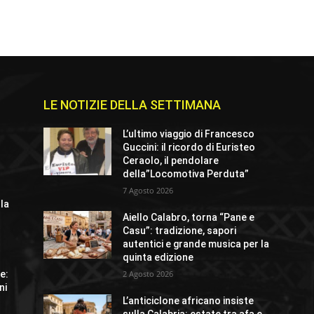
LE NOTIZIE DELLA SETTIMANA
L’ultimo viaggio di Francesco
Guccini: il ricordo di Euristeo
Ceraolo, il pendolare
della”Locomotiva Perduta”
7 Agosto 2026
lla
Aiello Calabro, torna “Pane e
Casu”: tradizione, sapori
autentici e grande musica per la
quinta edizione
e:
2 Agosto 2026
ni
L’anticiclone africano insiste