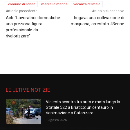
comune di rende
marcello manna
vacanza termale
Articolo precedente
Articolo successivo
Acli. “Lavoratrici domestiche:
Irrigava una coltivazione di
una preziosa figura
marijuana, arrestato 43enne
professionale da
rivalorizzare”
LE ULTIME NOTIZIE
Violento scontro tra auto e moto lungo la
Statale 522 a Briatico: un centauro in
rianimazione a Catanzaro
9 Agosto 2026