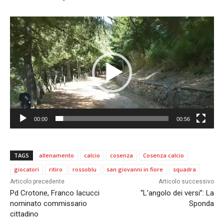
V
i
d
e
o
P
l
a
00:00
00:56
y
e
r
TAGS
allenamento
calcio
cosenza
Cosenza calcio
giocatori
ritiro
rossoblu
san giovanni in fiore
squadra
Articolo precedente
Articolo successivo
Pd Crotone, Franco Iacucci
“L’angolo dei versi”: La
nominato commissario
Sponda
cittadino