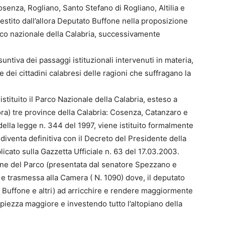
osenza, Rogliano, Santo Stefano di Rogliano, Altilia e
vestito dall’allora Deputato Buffone nella proposizione
arco nazionale della Calabria, successivamente
ntiva dei passaggi istituzionali intervenuti in materia,
 dei cittadini calabresi delle ragioni che suffragano la
 istituito il Parco Nazionale della Calabria, esteso a
ora) tre province della Calabria: Cosenza, Catanzaro e
 della legge n. 344 del 1997, viene istituito formalmente
e diventa definitiva con il Decreto del Presidente della
cato sulla Gazzetta Ufficiale n. 63 del 17.03.2003.
ione del Parco (presentata dal senatore Spezzano e
4 e trasmessa alla Camera ( N. 1090) dove, il deputato
Buffone e altri) ad arricchire e rendere maggiormente
iezza maggiore e investendo tutto l’altopiano della