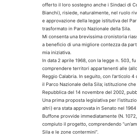
offerto il loro sostegno anche i Sindaci di C
Bianchi), risiede, naturalmente, nel ruolo ri
e approvazione della legge istitutiva del P
trasformato in Parco Nazionale della Sila.
Mi consenta una brevissima cronistoria riassu
a beneficio di una migliore contezza da parte
mia iniziativa.
In data 2 aprile 1968, con la legge n. 503, fu
comprendere territori appartenenti alle (all
Reggio Calabria. In seguito, con l’articolo 4
il Parco Nazionale della Sila; istituzione ch
Repubblica del 14 novembre del 2002, pubbli
Una prima proposta legislativa per l’istituz
altri) era stata approvata in Senato nel 196
Buffone provvide immediatamente (N. 1072, 
compiuto il progetto, comprendendo “un’amp
Sila e le zone contermini”.