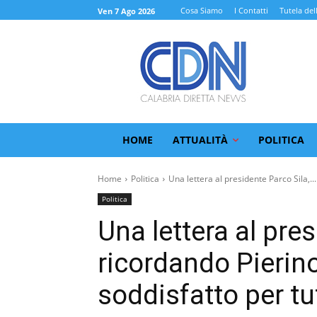
Cosa Siamo
I Contatti
Tutela del
Ven 7 Ago 2026
HOME
ATTUALITÀ
POLITICA
Home
Politica
Una lettera al presidente Parco Sila,...
Politica
Una lettera al pres
ricordando Pierin
soddisfatto per tu