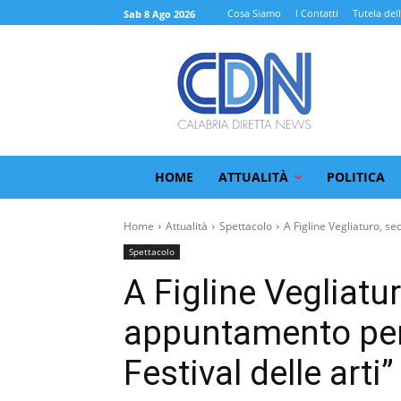
Cosa Siamo
I Contatti
Tutela del
Sab 8 Ago 2026
HOME
ATTUALITÀ
POLITICA
Home
Attualità
Spettacolo
A Figline Vegliaturo, s
Spettacolo
A Figline Vegliatu
appuntamento per 
Festival delle arti”