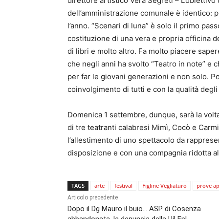
direttore artistico Vera Segreti – L’obiettivo
dell’amministrazione comunale è identico: po
l’anno. “Scenari di luna” è solo il primo pas
costituzione di una vera e propria officina d
di libri e molto altro. Fa molto piacere sape
che negli anni ha svolto “Teatro in note” e c
per far le giovani generazioni e non solo. Po
coinvolgimento di tutti e con la qualità degl
Domenica 1 settembre, dunque, sarà la volt
di tre teatranti calabresi Mimì, Cocò e Carmi
l’allestimento di uno spettacolo da rapprese
disposizione e con una compagnia ridotta a
TAGS
arte
festival
Figline Vegliaturo
prove ap
Articolo precedente
Dopo il Dg Mauro il buio… ASP di Cosenza