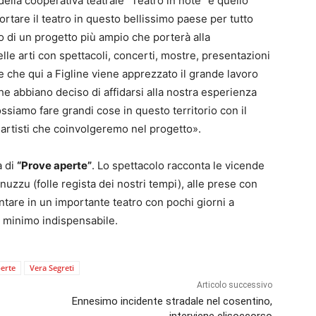
 della cooperativa teatrale “Teatro in note” e quello
rtare il teatro in questo bellissimo paese per tutto
so di un progetto più ampio che porterà alla
elle arti con spettacoli, concerti, mostre, presentazioni
re che qui a Figline viene apprezzato il grande lavoro
he abbiano deciso di affidarsi alla nostra esperienza
ssiamo fare grandi cose in questo territorio con il
i artisti che coinvolgeremo nel progetto».
a di
“Prove aperte”
. Lo spettacolo racconta le vicende
nuzzu (folle regista dei nostri tempi), alle prese con
ntare in un importante teatro con pochi giorni a
l minimo indispensabile.
erte
Vera Segreti
Articolo successivo
Ennesimo incidente stradale nel cosentino,