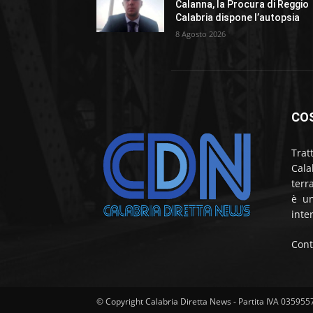
Calanna, la Procura di Reggio
Calabria dispone l’autopsia
8 Agosto 2026
CO
Trat
Cala
terr
è un
inte
Cont
© Copyright Calabria Diretta News - Partita IVA 03595