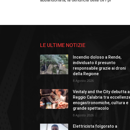
abbandonata, la denuncia della Uil Fpl
LE ULTIME NOTIZIE
Incendio doloso a Rende,
individuato il presunto
responsabile grazie ai droni
della Regione
8 Agosto 2026
Vinitaly and the City debutta a
Reggio Calabria tra eccellenz
enogastronomiche, cultura e
grande spettacolo
8 Agosto 2026
Elettricista folgorato a