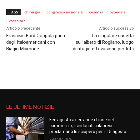
TAGS
chirurgia
congresso nazionale
cosenza
ospedale
vascolare
Articolo precedente
Articolo successivo
Francisis Ford Coppola parla
La singolare casetta
degli Italoamericani con
sull’albero di Rogliano, luogo
Biagio Maimone
di rifugio ed evasione per tutti
LE ULTIME NOTIZIE
Ferragosto a serrande chiuse nel
commercio, i sindacati calabresi
proclamano lo sciopero per il 15 agosto
7 Agosto 2026