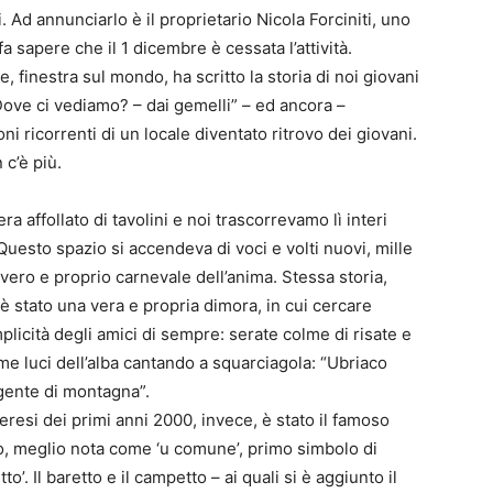
i. Ad annunciarlo è il proprietario Nicola Forciniti, uno
a sapere che il 1 dicembre è cessata l’attività.
, finestra sul mondo, ha scritto la storia di noi giovani
“Dove ci vediamo? – dai gemelli” – ed ancora –
ni ricorrenti di un locale diventato ritrovo dei giovani.
c’è più.
era affollato di tavolini e noi trascorrevamo lì interi
Questo spazio si accendeva di voci e volti nuovi, mille
n vero e proprio carnevale dell’anima. Stessa storia,
è stato una vera e propria dimora, in cui cercare
licità degli amici di sempre: serate colme di risate e
e luci dell’alba cantando a squarciagola: “Ubriaco
gente di montagna”.
eresi dei primi anni 2000, invece, è stato il famoso
to, meglio nota come ‘u comune’, primo simbolo di
. Il baretto e il campetto – ai quali si è aggiunto il