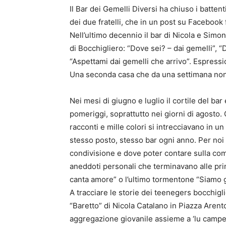
Il Bar dei Gemelli Diversi ha chiuso i battent
dei due fratelli, che in un post su Facebook f
Nell’ultimo decennio il bar di Nicola e Simone
di Bocchigliero: “Dove sei? – dai gemelli”, 
“Aspettami dai gemelli che arrivo”. Espressio
Una seconda casa che da una settimana non 
Nei mesi di giugno e luglio il cortile del bar 
pomeriggi, soprattutto nei giorni di agosto. 
racconti e mille colori si intrecciavano in u
stesso posto, stesso bar ogni anno. Per noi 
condivisione e dove poter contare sulla comp
aneddoti personali che terminavano alle prim
canta amore” o l’ultimo tormentone “Siamo 
A tracciare le storie dei teenegers bocchigli
“Baretto” di Nicola Catalano in Piazza Aren
aggregazione giovanile assieme a ‘lu campetto’