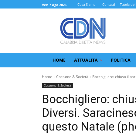
Cosa Siamo
I Contatti
Tutela del
Ven 7 Ago 2026
HOME
ATTUALITÀ
POLITICA
Home
Costume & Società
Bocchigliero: chiuso il bar
Costume & Società
Bocchigliero: chiu
Diversi. Saracine
questo Natale (ph