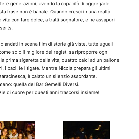
ntere generazioni, avendo la capacità di aggregarle
sta frase non è banale. Quando cresci in una realtà
 vita con fare dolce, a tratti sognatore, e ne assapori
serts.
no andati in scena film di storie già viste, tutte uguali
ome solo il migliore dei registi sa riproporre ogni
 alla prima sigaretta della vita, quattro calci ad un pallone
i, i baci, le litigate. Mentre Nicola prepara gli ultimi
saracinesca, è calato un silenzio assordante.
meno: quella del Bar Gemelli Diversi.
azie di cuore per questi anni trascorsi insieme!