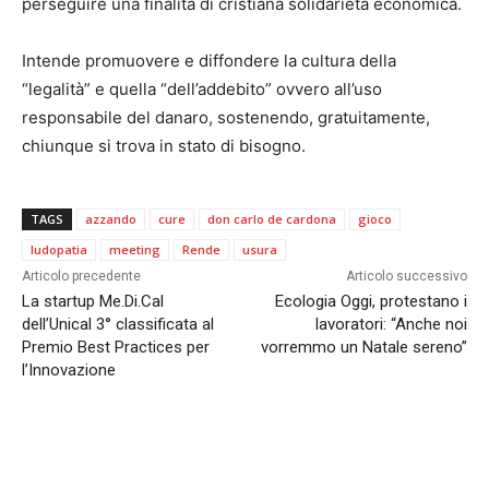
perseguire una finalità di cristiana solidarietà economica.
Intende promuovere e diffondere la cultura della
“legalità” e quella “dell’addebito” ovvero all’uso
responsabile del danaro, sostenendo, gratuitamente,
chiunque si trova in stato di bisogno.
TAGS
azzando
cure
don carlo de cardona
gioco
ludopatia
meeting
Rende
usura
Articolo precedente
Articolo successivo
La startup Me.Di.Cal
Ecologia Oggi, protestano i
dell’Unical 3° classificata al
lavoratori: “Anche noi
Premio Best Practices per
vorremmo un Natale sereno”
l’Innovazione