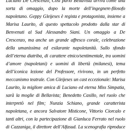
Luciano De Crescenzo, Così parlò Bellavista arriva come una
sorta di omaggio, dopo la morte dell’ingegnere-filosofo
napoletano. Geppy Gleijeses è regista e protagonista, insieme a
Marisa Laurito, di questo spettacolo prodotto dalla star di
Benvenuti al Sud Alessandro Siani. Un omaggio a De
Crescenzo, ma anche un grande affresco corale, celebrazione
della umanissima ed esilarante napoletanità. Sullo sfondo
dell’eterna diatriba, di carattere etnico/sentimentale, tra uomini
d’amore (napoletani) e uomini di libertà (milanesi), tema
dell’iconica lezione del Professore, rivivono, in un perfetto
meccanismo teatrale. Con Gleijeses un cast eccezionale: Marisa
Laurito, la migliore amica di Luciano ed eterna Miss Simpatia,
sarà la moglie di Bellavista; Benedetto Casillo, nel ruolo che
interpretò nel film; Nunzia Schiano, grande caratterista
napoletana, e ancora Salvatore Misticone, Vittorio Ciorcalo e
tanti altri, con la partecipazione di Gianluca Ferrato nel ruolo
di Cazzaniga, il direttore dell’Alfasud. La scenografia riproduce