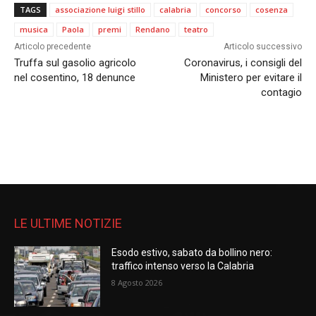
TAGS
associazione luigi stillo
calabria
concorso
cosenza
musica
Paola
premi
Rendano
teatro
Articolo precedente
Articolo successivo
Truffa sul gasolio agricolo
Coronavirus, i consigli del
nel cosentino, 18 denunce
Ministero per evitare il
contagio
LE ULTIME NOTIZIE
Esodo estivo, sabato da bollino nero:
traffico intenso verso la Calabria
8 Agosto 2026