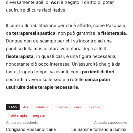
diversamente abili di
Acri
è negato il diritto di poter
usufruire di cure riabilitative.
Il centro di riabilitazione per chi è affetto, come Pasquale,
da
tetraparesi spastica
, non può garantire la
fisioterapia
.
Dunque non c’è scampo per chi va incontro ad una
paralisi della muscolatura volontaria degli arti! Il
fisoterapista,
in questi casi, è una figura necessaria,
nonostante ciò poco interessa. Un’assurdità che già da
tanto, troppo tempo, va avanti, con i
pazienti di Acri
costretti a vivere sulle sedie a rotelle
senza poter
usufruire delle terapie necessarie
.
TAGS
Acri
calabria
cosenza
cure
disabile
fisioterapia
negate
Articolo precedente
Articolo successivo
Corigliano Rossano: cane
Le Sardine tornano a riunirsi.