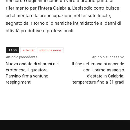
nel corso degli anni come un vero e proprio punto di
riferimento per l’intera Calabria. L’episodio contribuisce
ad alimentare la preoccupazione nel tessuto locale,
segnato dal ritorno di dinamiche intimidatorie ai danni di
attività produttive e professionali.
TAGS
attività
intimidazione
Articolo precedente
Articolo successivo
Nuova ondata di sbarchi nel
Il fine settimana si accende
crotonese, il questore
con il primo assaggio
Panvino firma ventuno
d’estate in Calabria:
respingimenti
temperature fino a 31 gradi