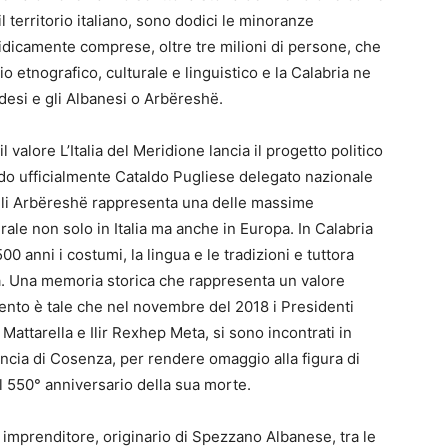
 il territorio italiano, sono dodici le minoranze
idicamente comprese, oltre tre milioni di persone, che
 etnografico, culturale e linguistico
e la Calabria ne
aldesi e gli Albanesi o Arbëreshë.
 valore L’Italia del Meridione lancia il progetto politico
ndo ufficialmente Cataldo Pugliese delegato nazionale
degli Arbëreshë rappresenta una delle massime
rale non solo in Italia ma anche in Europa. In Calabria
 anni i costumi, la lingua e le tradizioni e tuttora
gia. Una memoria storica che rappresenta un valore
mento è tale che nel novembre del 2018 i Presidenti
 Mattarella e
Ilir Rexhep Meta,
si sono incontrati in
ncia di Cosenza, per rendere omaggio alla figura di
l 550° anniversario della sua morte.
 imprenditore, originario di Spezzano Albanese,
tra le