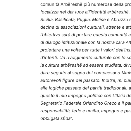
comunità
Arbëreshë
più numerose della pro
focalizza nel dar luce all’identità arbëresh
Sicilia, Basilicata, Puglia, Molise e Abruzzo e
decine di associazioni culturali, attente e 
l’obiettivo sarà di portare questa comunità a
di dialogo istituzionale con la nostra cara A
proiettare una volta per tutte i valori dell’in
d’intenti. Un rivolgimento culturale con lo s
la cultura arbëreshë ad essere studiata, div
dare seguito al sogno del compaesano Minist
autorevoli figure del passato. Inoltre, mi p
alle logiche passate dei partiti tradizionali,
questo il mio impegno politico con L’Italia d
Segretario Federale Orlandino Greco e il pa
responsabilità, fede e umiltà, impegno e pas
obbligata sfida
”.