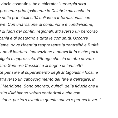
vincia cosentina,
ha dichiarato: “
L’energia sarà
ë, presente principalmente in Calabria ma anche in
 nelle principali città italiane e internazionali con
attive. Con una visione di comunione e condivisione,
l di fuori dei confini regionali, attraverso un percorso
lbania e di sostegno a tutte le comunità. Occorre
sieme, dove l’identità rappresenta la centralità e l’unità
copo di iniettare innovazione e nuova linfa e che porti
ulgata e apprezzata. Ritengo che sia un atto dovuto
ro Gennaro Cassiani e al sogno di tanti altri
iace pensare al superamento degli antagonismi locali e
 attraverso un capovolgimento del fare e dell’agire, in
el Meridione. Sono onorato, quindi, della fiducia che il
rtito IDM hanno voluto conferirmi e che con
sione, porterò avanti in questa nuova e per certi versi