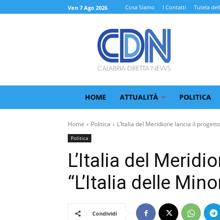
Cosa Siamo
I Contatti
Tutela del
Ven 7 Ago 2026
HOME
ATTUALITÀ
POLITICA
Home
Politica
L’Italia del Meridione lancia il progetto.
Politica
L’Italia del Meridi
“L’Italia delle Min
Condividi