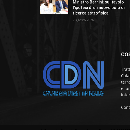
Ministro Bernini: sul tavolo
l’ipotesi di un nuovo polo di
ricerca astrofisica
7 Agosto 2026
CO
Trat
Cala
terr
è un
inte
Cont