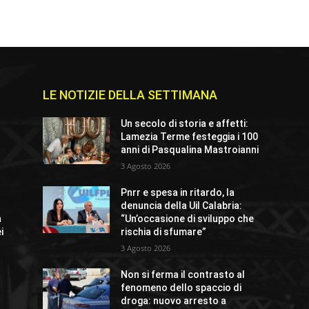
LE NOTIZIE DELLA SETTIMANA
e
Un secolo di storia e affetti:
Lamezia Terme festeggia i 100
anni di Pasqualina Mastroianni
3 Agosto 2026
Pnrr e spesa in ritardo, la
denuncia della Uil Calabria:
n
“Un’occasione di sviluppo che
i
rischia di sfumare”
3 Agosto 2026
Non si ferma il contrasto al
fenomeno dello spaccio di
droga: nuovo arresto a