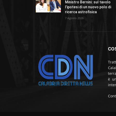
Ministro Bernini: sul tavolo
l’ipotesi di un nuovo polo di
ricerca astrofisica
7 Agosto 2026
CO
Trat
Cala
terr
è un
inte
Cont