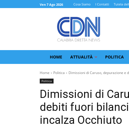
Cosa Siamo
I Contatti
Tutela del
Ven 7 Ago 2026
HOME
ATTUALITÀ
POLITICA
Home
Politica
Dimissioni di Caruso, depurazione e de
Politica
Dimissioni di Car
debiti fuori bilanc
incalza Occhiuto