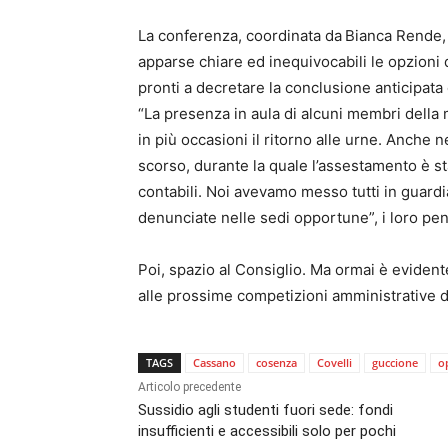
La conferenza, coordinata da
Bianca Rende, h
apparse chiare ed inequivocabili le opzioni 
pronti a decretare la conclusione anticipata d
“La presenza in aula di alcuni membri della 
in più occasioni il ritorno alle urne. Anche 
scorso, durante la quale l’assestamento è st
contabili. Noi avevamo messo tutti in guardi
denunciate nelle sedi opportune”, i loro pen
Poi, spazio al Consiglio. Ma ormai è evident
alle prossime competizioni amministrative de
TAGS
Cassano
cosenza
Covelli
guccione
o
Articolo precedente
Sussidio agli studenti fuori sede: fondi
insufficienti e accessibili solo per pochi