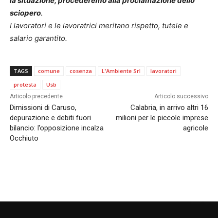
la situazione, procederemo alla proclamazione dello
sciopero
.
I lavoratori e le lavoratrici meritano rispetto, tutele e
salario garantito.
TAGS
comune
cosenza
L'Ambiente Srl
lavoratori
protesta
Usb
Articolo precedente
Articolo successivo
Dimissioni di Caruso,
Calabria, in arrivo altri 16
depurazione e debiti fuori
milioni per le piccole imprese
bilancio: l’opposizione incalza
agricole
Occhiuto