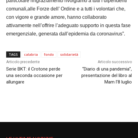
particolare ringraziamento rivolgiamo a tutti i dipendenti
comunali,alle Forze dell’ Ordine e a tutti i volontari che,
con vigore e grande amore, hanno collaborato
attivamente nell’offrire l’adeguato supporto in questa fase
emergenziale, generata dall’epidemia da coronavirus”.
TAGS
calabria
fondo
solidarietà
Articolo precedente
Articolo successivo
Serie BKT: il Crotone perde
“Diario di una pandemia”,
una seconda occasione per
presentazione del libro al
allungare
Mam l’8 luglio