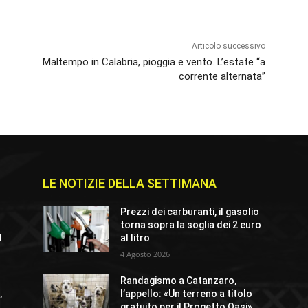
Articolo successivo
Maltempo in Calabria, pioggia e vento. L’estate “a
corrente alternata”
LE NOTIZIE DELLA SETTIMANA
Prezzi dei carburanti, il gasolio
torna sopra la soglia dei 2 euro
l
al litro
4 Agosto 2026
Randagismo a Catanzaro,
,
l’appello: «Un terreno a titolo
gratuito per il Progetto Oasi»