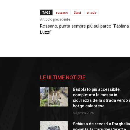
TAGS
rossano
Stasi
strade
Articolo precedente
Rossano, punta sempre più sul parco “Fabiana
Luzzi”
LE ULTIME NOTIZIE
Badolato più accessibile:
completata la messa in
sicurezza della strada verso i
borgo calabrese
8 Agosto 2026
Schiusa da record a Parghelia
novanta tartarughe Caretta