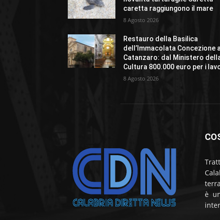
caretta raggiungono il mare
8 Agosto 2026
Restauro della Basilica
dell’Immacolata Concezione 
Catanzaro: dal Ministero dell
Cultura 800.000 euro per i lavo
8 Agosto 2026
CO
Trat
Cala
terr
è un
inte