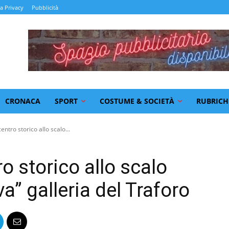
la Privacy
Pubblicità
CRONACA
SPORT
COSTUME & SOCIETÀ
RUBRICH
entro storico allo scalo...
o storico allo scalo
a” galleria del Traforo