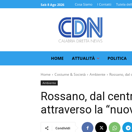
Cosa Siamo
I Contatti
Tutela del
Sab 8 Ago 2026
HOME
ATTUALITÀ
POLITICA
Home
Costume & Società
Ambiente
Rossano, dal c
Ambiente
Rossano, dal centr
attraverso la “nuov
Condividi