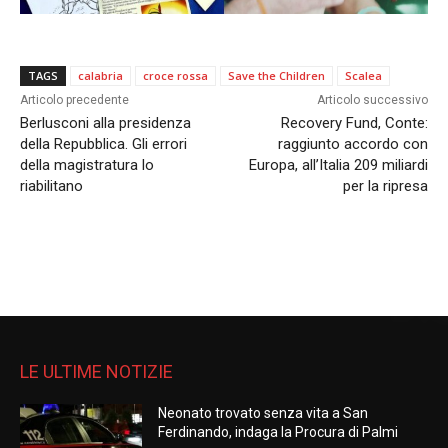
TAGS
calabria
croce rossa
Save the Children
Scalea
Articolo precedente
Articolo successivo
Berlusconi alla presidenza
Recovery Fund, Conte:
della Repubblica. Gli errori
raggiunto accordo con
della magistratura lo
Europa, all’Italia 209 miliardi
riabilitano
per la ripresa
LE ULTIME NOTIZIE
Neonato trovato senza vita a San
Ferdinando, indaga la Procura di Palmi