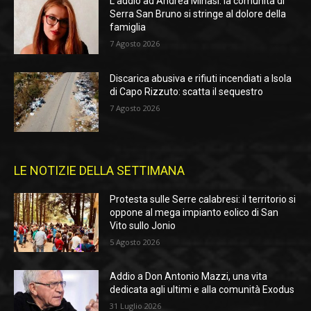
L’addio ad Andrea Minasi: la comunità di
Serra San Bruno si stringe al dolore della
famiglia
7 Agosto 2026
Discarica abusiva e rifiuti incendiati a Isola
di Capo Rizzuto: scatta il sequestro
7 Agosto 2026
LE NOTIZIE DELLA SETTIMANA
Protesta sulle Serre calabresi: il territorio si
oppone al mega impianto eolico di San
Vito sullo Jonio
5 Agosto 2026
Addio a Don Antonio Mazzi, una vita
dedicata agli ultimi e alla comunità Exodus
31 Luglio 2026