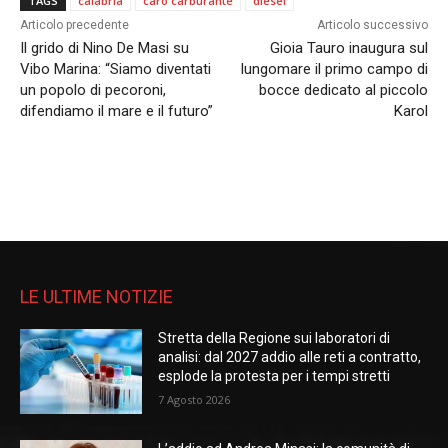
TAGS
calabria
caro carburante
diesel
Articolo precedente
Articolo successivo
Il grido di Nino De Masi su
Gioia Tauro inaugura sul
Vibo Marina: “Siamo diventati
lungomare il primo campo di
un popolo di pecoroni,
bocce dedicato al piccolo
difendiamo il mare e il futuro”
Karol
LE ULTIME NOTIZIE
Stretta della Regione sui laboratori di
analisi: dal 2027 addio alle reti a contratto,
esplode la protesta per i tempi stretti
7 Agosto 2026