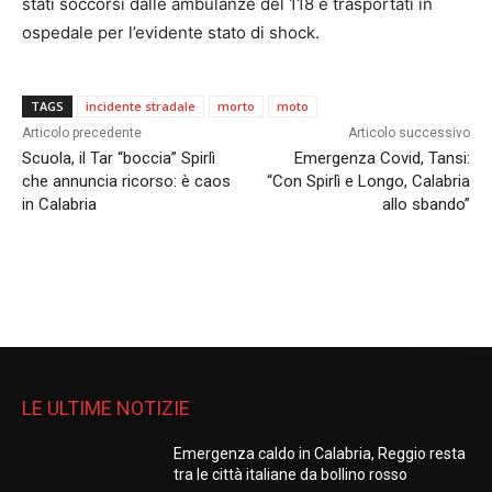
stati soccorsi dalle ambulanze del 118 e trasportati in
ospedale per l’evidente stato di shock.
TAGS
incidente stradale
morto
moto
Articolo precedente
Articolo successivo
Scuola, il Tar “boccia” Spirlì
Emergenza Covid, Tansi:
che annuncia ricorso: è caos
“Con Spirlì e Longo, Calabria
in Calabria
allo sbando”
LE ULTIME NOTIZIE
Emergenza caldo in Calabria, Reggio resta
tra le città italiane da bollino rosso