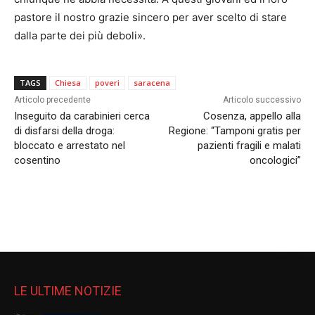
pastore il nostro grazie sincero per aver scelto di stare
dalla parte dei più deboli».
TAGS
Chiesa
poveri
saracena
Articolo precedente
Articolo successivo
Inseguito da carabinieri cerca
Cosenza, appello alla
di disfarsi della droga:
Regione: “Tamponi gratis per
bloccato e arrestato nel
pazienti fragili e malati
cosentino
oncologici”
LE ULTIME NOTIZIE