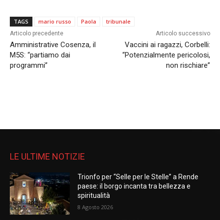
TAGS
mario russo
Paola
tribunale
Articolo precedente
Articolo successivo
Amministrative Cosenza, il
Vaccini ai ragazzi, Corbelli:
M5S: “partiamo dai
“Potenzialmente pericolosi,
programmi”
non rischiare”
LE ULTIME NOTIZIE
Trionfo per “Selle per le Stelle” a Rende
paese: il borgo incanta tra bellezza e
spiritualità
8 Agosto 2026