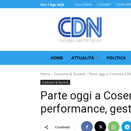
Cosa Siamo
I Contatti
Tutela del
Ven 7 Ago 2026
HOME
ATTUALITÀ
POLITICA
Home
Costume & Società
Parte oggi a Cosenza il D
Costume & Società
Parte oggi a Cose
performance, gesto
Condividi