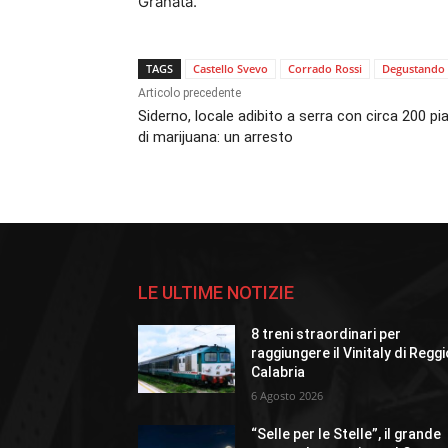
Granata.
TAGS
Castello Svevo
Corrado Rossi
Degustando
Articolo precedente
Siderno, locale adibito a serra con circa 200 pi
di marijuana: un arresto
LE ULTIME NOTIZIE
8 treni straordinari per
raggiungere il Vinitaly di Regg
Calabria
6 Agosto 2026
“Selle per le Stelle”, il grande