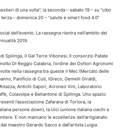
estieri di una volta”; la seconda – sabato 19 – su “cibo
la terza – domenica 20 – “salute e smart food 4.0”
ocial dell’evento. La rassegna rientra nell’ambito del
nualità 2019.
di Spilinga, il Gal Terre Vibonesi, Il consorzio Patate
amotto DI Reggio Calabria, l’ordine dei Dottori Agronomi
volte nella rassegna tra queste il Mec (Mercato delle
no, Panificio di Cuti, IGreco, Gemelli Giraldi,
 Molazza, Antichi Sapori, Acroneo Vini, Laboratorio
caffè, Colavolpe e Bellantone di Spilinga. Uno spazio
esenti l’associazione Zafarana di Tortora, la
liana persone down), la Uici (unione italiana ciechi e
ntiere. E non mancano le eccellenze dell’artigianato
dal maestro Gerardo Sacco e dall’artista Luigia