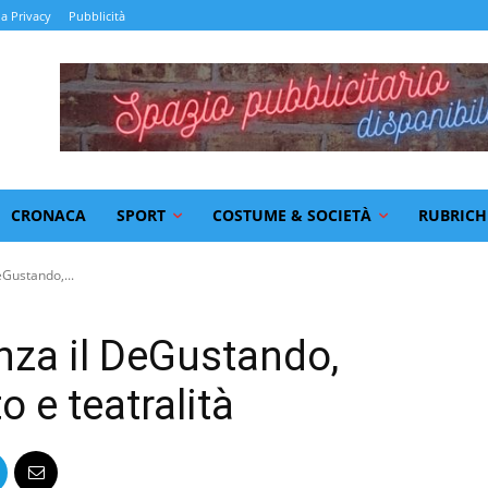
la Privacy
Pubblicità
CRONACA
SPORT
COSTUME & SOCIETÀ
RUBRICH
eGustando,...
nza il DeGustando,
 e teatralità