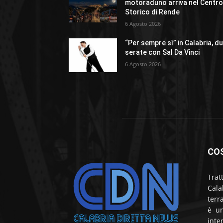
motoraduno arriva nel Centr
Storico di Rende
6 Agosto 2026
“Per sempre sì” in Calabria, d
serate con Sal Da Vinci
6 Agosto 2026
CO
Trat
Cala
terr
è un
inte