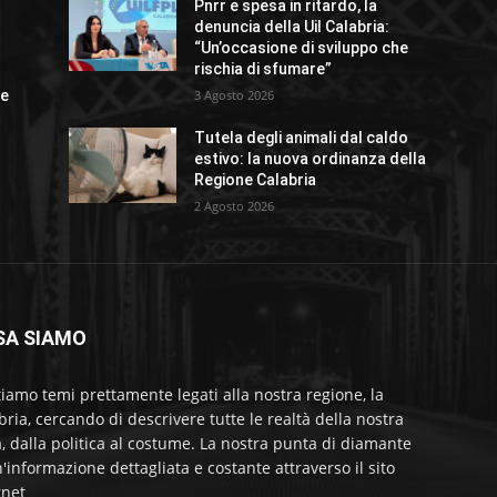
o
Pnrr e spesa in ritardo, la
denuncia della Uil Calabria:
“Un’occasione di sviluppo che
rischia di sfumare”
ue
3 Agosto 2026
Tutela degli animali dal caldo
estivo: la nuova ordinanza della
Regione Calabria
2 Agosto 2026
SA SIAMO
tiamo temi prettamente legati alla nostra regione, la
bria, cercando di descrivere tutte le realtà della nostra
a, dalla politica al costume. La nostra punta di diamante
'informazione dettagliata e costante attraverso il sito
rnet