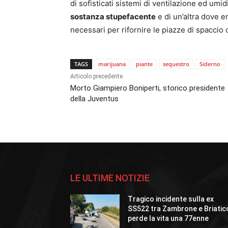
di sofisticati sistemi di ventilazione ed umi
sostanza stupefacente
e di un’altra dove e
necessari per rifornire le piazze di spaccio c
TAGS
marijuana
piante
sequestro
Siderno
Articolo precedente
Morto Giampiero Boniperti, storico presidente
della Juventus
LE ULTIME NOTIZIE
Tragico incidente sulla ex
SS522 tra Zambrone e Briatic
perde la vita una 77enne