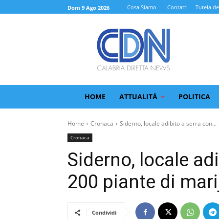
Cosa Siamo
I Contatti
Tutela de
Dom 9 Ago 2026
HOME
ATTUALITÀ
POLITICA
Home
Cronaca
Siderno, locale adibito a serra con...
Cronaca
Siderno, locale adi
200 piante di mari
Condividi