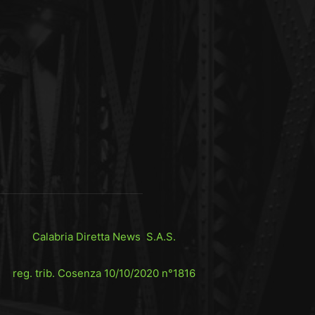
Calabria Diretta News S.A.S.
reg. trib. Cosenza 10/10/2020 n°1816