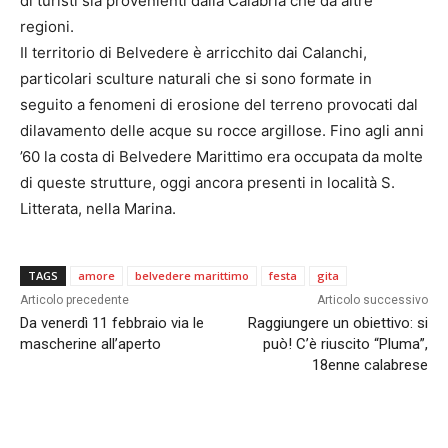
di turisti sia provenienti dalla Calabria che da altre
regioni.
Il territorio di Belvedere è arricchito dai Calanchi,
particolari sculture naturali che si sono formate in
seguito a fenomeni di erosione del terreno provocati dal
dilavamento delle acque su rocce argillose. Fino agli anni
’60 la costa di Belvedere Marittimo era occupata da molte
di queste strutture, oggi ancora presenti in località S.
Litterata, nella Marina.
TAGS
amore
belvedere marittimo
festa
gita
Articolo precedente
Articolo successivo
Da venerdì 11 febbraio via le
Raggiungere un obiettivo: si
mascherine all’aperto
può! C’è riuscito “Pluma”,
18enne calabrese