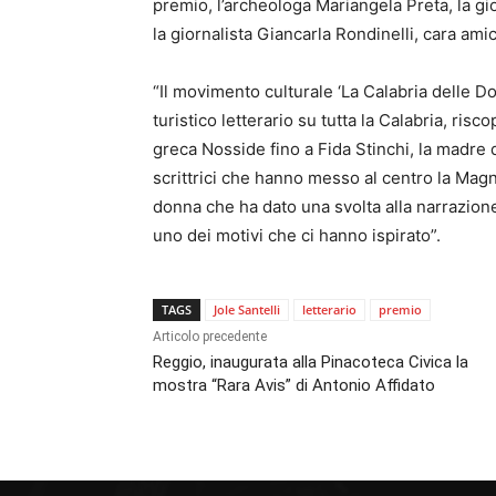
premio, l’archeologa Mariangela Preta, la gi
la giornalista Giancarla Rondinelli, cara amic
“Il movimento culturale ‘La Calabria delle D
turistico letterario su tutta la Calabria, risc
greca Nosside fino a Fida Stinchi, la madre
scrittrici che hanno messo al centro la Magna
donna che ha dato una svolta alla narrazione
uno dei motivi che ci hanno ispirato”.
TAGS
Jole Santelli
letterario
premio
Articolo precedente
Reggio, inaugurata alla Pinacoteca Civica la
mostra “Rara Avis” di Antonio Affidato