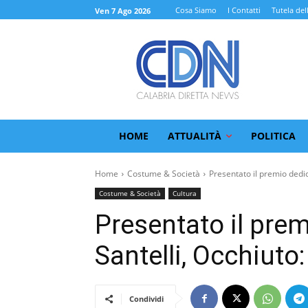
Cosa Siamo
I Contatti
Tutela del
Ven 7 Ago 2026
HOME
ATTUALITÀ
POLITICA
Home
Costume & Società
Presentato il premio dedica
Costume & Società
Cultura
Presentato il prem
Santelli, Occhiuto
Condividi