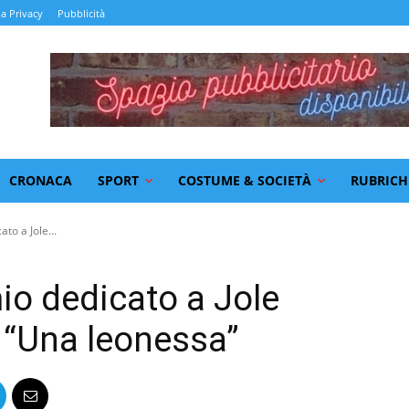
la Privacy
Pubblicità
CRONACA
SPORT
COSTUME & SOCIETÀ
RUBRICH
to a Jole...
io dedicato a Jole
: “Una leonessa”