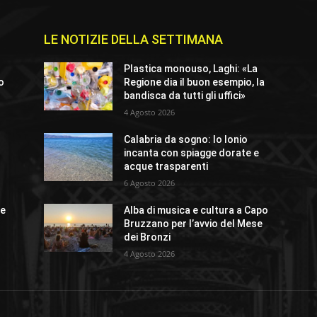
LE NOTIZIE DELLA SETTIMANA
Plastica monouso, Laghi: «La
io
Regione dia il buon esempio, la
bandisca da tutti gli uffici»
4 Agosto 2026
Calabria da sogno: lo Ionio
o
incanta con spiagge dorate e
acque trasparenti
6 Agosto 2026
ue
Alba di musica e cultura a Capo
Bruzzano per l’avvio del Mese
dei Bronzi
4 Agosto 2026