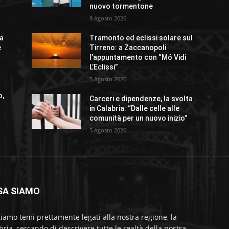
nuovo tormentone
9 Agosto 2026
ta
Tramonto ed eclissi solare sul
e
Tirreno: a Zaccanopoli
l’appuntamento con “Mó Vidi
L’Eclissi”
5 Agosto 2026
o,
Carceri e dipendenze, la svolta
in Calabria: “Dalle celle alle
comunità per un nuovo inizio”
5 Agosto 2026
SA SIAMO
tiamo temi prettamente legati alla nostra regione, la
bria, cercando di descrivere tutte le realtà della nostra