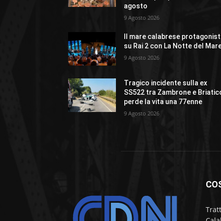
agosto
9 Agosto 2026
Il mare calabrese protagonis
su Rai 2 con La Notte del Mar
9 Agosto 2026
Tragico incidente sulla ex
SS522 tra Zambrone e Briatic
perde la vita una 77enne
9 Agosto 2026
CO
Trat
Cala