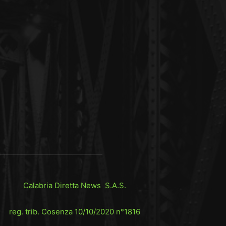
Calabria Diretta News S.A.S.
reg. trib. Cosenza 10/10/2020 n°1816