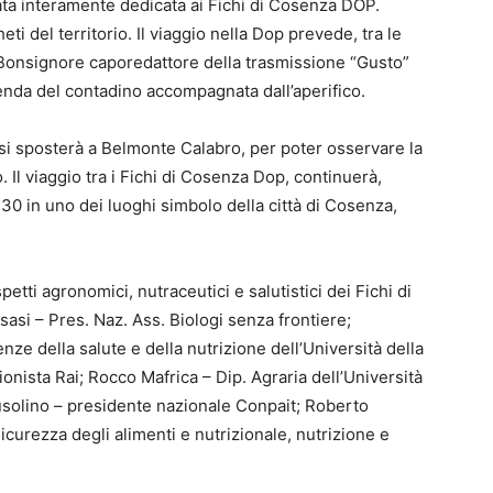
ata interamente dedicata ai Fichi di Cosenza DOP.
heti del territorio. Il viaggio nella Dop prevede, tra le
 Bonsignore caporedattore della trasmissione “Gusto”
renda del contadino accompagnata dall’aperifico.
 si sposterà a Belmonte Calabro, per poter osservare la
 Il viaggio tra i Fichi di Cosenza Dop, continuerà,
.30 in uno dei luoghi simbolo della città di Cosenza,
etti agronomici, nutraceutici e salutistici dei Fichi di
si – Pres. Naz. Ass. Biologi senza frontiere;
nze della salute e della nutrizione dell’Università della
onista Rai; Rocco Mafrica – Dip. Agraria dell’Università
solino – presidente nazionale Conpait; Roberto
icurezza degli alimenti e nutrizionale, nutrizione e