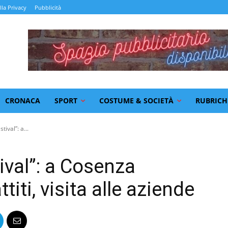
lla Privacy
Pubblicità
CRONACA
SPORT
COSTUME & SOCIETÀ
RUBRICH
stival”: a...
stival”: a Cosenza
titi, visita alle aziende