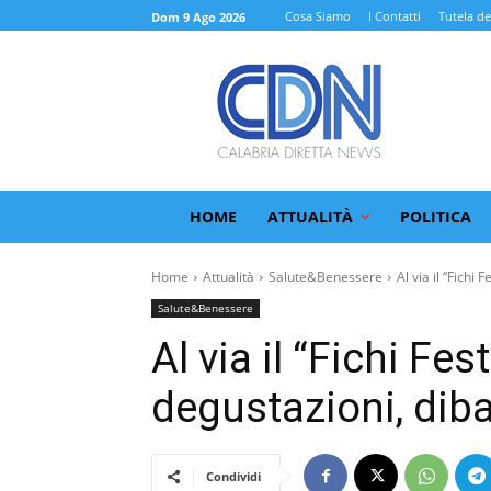
Cosa Siamo
I Contatti
Tutela de
Dom 9 Ago 2026
HOME
ATTUALITÀ
POLITICA
Home
Attualità
Salute&Benessere
Al via il “Fichi Fe
Salute&Benessere
Al via il “Fichi Fe
degustazioni, dibat
Condividi