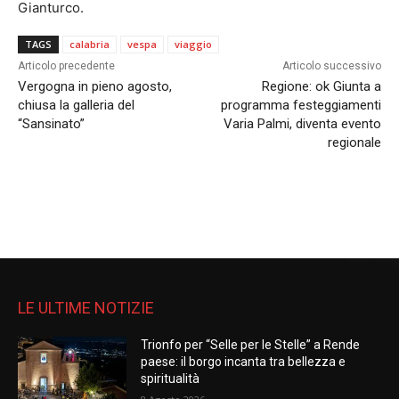
Gianturco.
TAGS
calabria
vespa
viaggio
Articolo precedente
Articolo successivo
Vergogna in pieno agosto,
Regione: ok Giunta a
chiusa la galleria del
programma festeggiamenti
“Sansinato”
Varia Palmi, diventa evento
regionale
LE ULTIME NOTIZIE
Trionfo per “Selle per le Stelle” a Rende
paese: il borgo incanta tra bellezza e
spiritualità