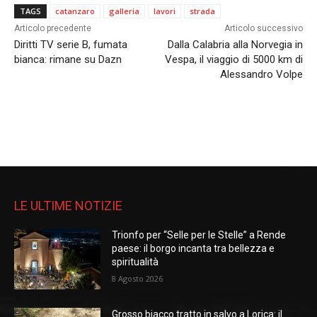
TAGS
catanzaro
galleria
lavori
strada
Articolo precedente
Articolo successivo
Diritti TV serie B, fumata
Dalla Calabria alla Norvegia in
bianca: rimane su Dazn
Vespa, il viaggio di 5000 km di
Alessandro Volpe
LE ULTIME NOTIZIE
Trionfo per “Selle per le Stelle” a Rende
paese: il borgo incanta tra bellezza e
spiritualità
8 Agosto 2026
Grosso biacco tratto in salvo a Lorica: il